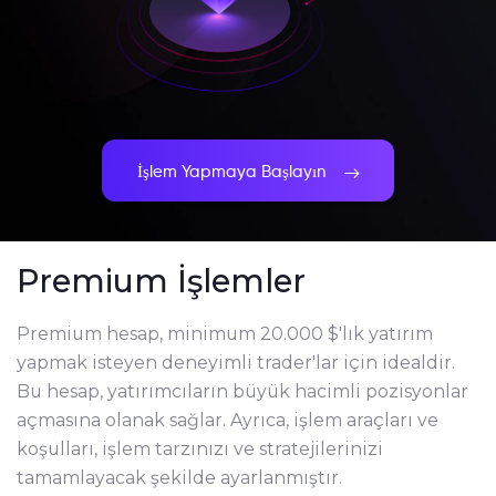
İşlem Yapmaya Başlayın
Premium İşlemler
Premium hesap, minimum 20.000 $'lık yatırım
yapmak isteyen deneyimli trader'lar için idealdir.
Bu hesap, yatırımcıların büyük hacimli pozisyonlar
açmasına olanak sağlar. Ayrıca, işlem araçları ve
koşulları, işlem tarzınızı ve stratejilerinizi
tamamlayacak şekilde ayarlanmıştır.