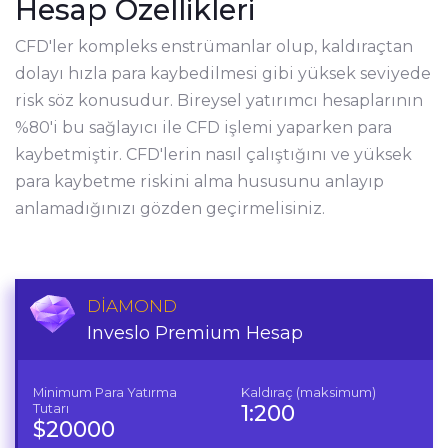
Hesap Özellikleri
CFD'ler kompleks enstrümanlar olup, kaldıraçtan
dolayı hızla para kaybedilmesi gibi yüksek seviyede
risk söz konusudur. Bireysel yatırımcı hesaplarının
%80'i bu sağlayıcı ile CFD işlemi yaparken para
kaybetmiştir. CFD'lerin nasıl çalıştığını ve yüksek
para kaybetme riskini alma hususunu anlayıp
anlamadığınızı gözden geçirmelisiniz.
DIAMOND
Inveslo Premium Hesap
Minimum Para Yatırma
Kaldıraç (maksimum)
Tutarı
1:200
$20000