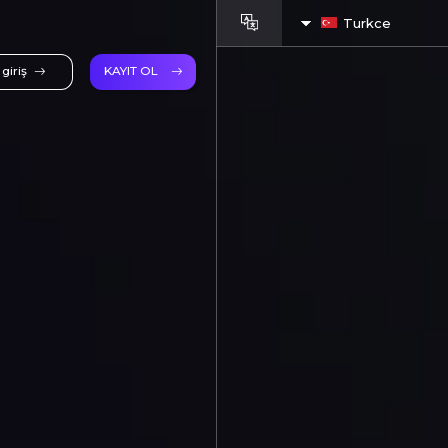
Turkce
giriş
KAYIT OL