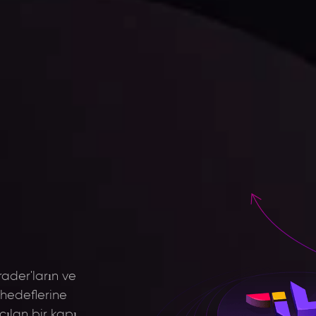
rader'ların ve
 hedeflerine
ılan bir kapı