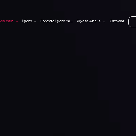
akip edin
İşlem
Forex'te İşlem Yapmayı Öğrenin
Piyasa Analizi
Ortaklar