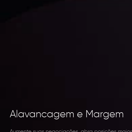
Alavancagem e Margem
Aumente suas negociações, abra posições maio