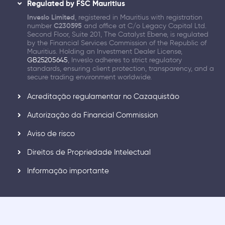
Regulated by FSC Mauritius
Inveslo Limited
, registered in Mauritius with registration
number
C230595
and office at C/o Legacy Capital Ltd.
Second Floor, Suite 201, The Catalyst Ebene, is regulated
by the Financial Services Commission of the Republic of
Mauritius. Holding an Investment Dealer License,
GB25205645
, Inveslo adheres to strict regulatory
standards, ensuring client protection, transparency, and a
secure trading environment worldwide.
Acreditação regulamentar no Cazaquistão
Autorização da Financial Commission
Aviso de risco
Direitos de Propriedade Intelectual
Informação importante
Part of XGroup's Legacy, Advancing Wealth
Management Innovation