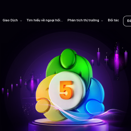
Giao Dịch
Tìm hiểu về ngoại hối
Phân tích thị trường
Đối tác
Đ
ông
ho
g minh
ng cấp công cụ
á cực thấp chỉ
uyệt đối cho quỹ
iệm và công
Inveslo luôn nỗ
iệm giao dịch