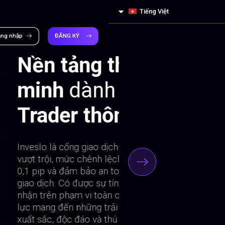
Tiếng Việt
ăng nhập
ĐĂNG KÝ
Nhà môi gi
Forex đạt g
thưởng
Phụ đề: Được tin cậy và c
cầu với những giải thưởng
mang đến trải nghiệm giao
độc đáo và đầy cảm hứng