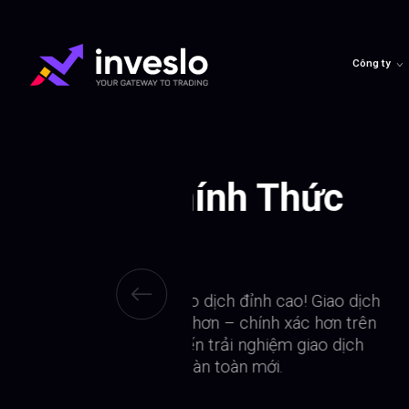
Công ty
Nền tảng th
minh
dành c
Trader thôn
Inveslo là cổng giao dịch cu
vượt trội, mức chênh lệch gi
0,1 pip và đảm bảo an toàn t
giao dịch. Có được sự tín nh
nhận trên phạm vi toàn cầu, 
lực mang đến những trải ngh
xuất sắc, độc đáo và thú vị.