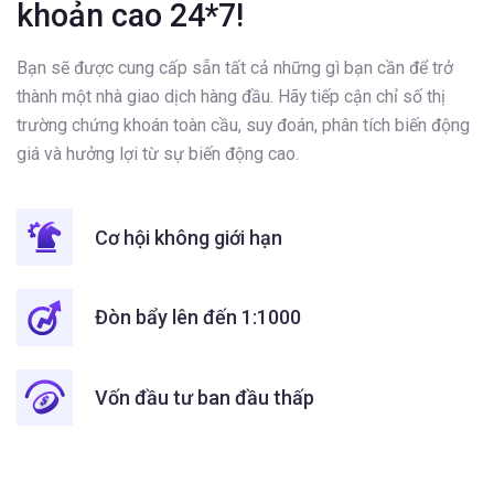
khoản cao 24*7!
Bạn sẽ được cung cấp sẵn tất cả những gì bạn cần để trở
thành một nhà giao dịch hàng đầu. Hãy tiếp cận chỉ số thị
trường chứng khoán toàn cầu, suy đoán, phân tích biến động
giá và hưởng lợi từ sự biến động cao.
Cơ hội không giới hạn
Đòn bẩy lên đến 1:1000
Vốn đầu tư ban đầu thấp