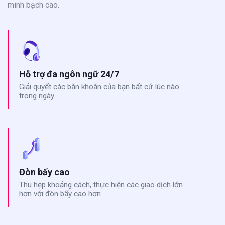
minh bạch cao.
Hỗ trợ đa ngôn ngữ 24/7
Giải quyết các băn khoăn của bạn bất cứ lúc nào
trong ngày.
Đòn bẩy cao
Thu hẹp khoảng cách, thực hiện các giao dịch lớn
hơn với đòn bẩy cao hơn.