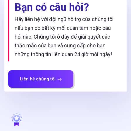
Bạn có câu hỏi?
Hãy liên hệ với đội ngũ hỗ trợ của chúng tôi
nếu bạn có bất kỳ mối quan tâm hoặc câu
hỏi nào. Chúng tôi ở đây để giải quyết các
thắc mắc của bạn và cung cấp cho bạn
những thông tin liên quan 24 giờ mỗi ngày!
Liên hệ chúng tôi