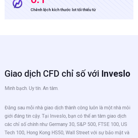
Chênh lệch kích thước lot tối thiểu từ
Giao dịch CFD chỉ số
với
Inveslo
Minh bạch. Uy tín. An tâm.
Đằng sau mỗi nhà giao dịch thành công luôn là một nhà môi
giới đáng tin cậy. Tại Inveslo, bạn có thể an tâm giao dịch
các chỉ số chính như Germany 30, S&P 500, FTSE 100, US
Tech 100, Hong Kong HS50, Wall Street với sự bảo mật và