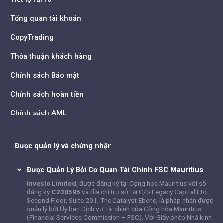
Tổng quan tài khoản
CopyTrading
Thỏa thuận khách hàng
Chính sách Bảo mật
Chính sách hoàn tiền
Chính sách AML
Được quản lý và chứng nhận
Được Quản Lý Bởi Cơ Quan Tài Chính FSC Mauritius
Inveslo Limited
, được đăng ký tại Cộng hòa Mauritius với số
đăng ký
C230595
và địa chỉ trụ sở tại C/o Legacy Capital Ltd.
Second Floor, Suite 201, The Catalyst Ebene, là pháp nhân được
quản lý bởi Ủy ban Dịch vụ Tài chính của Cộng hòa Mauritius
(Financial Services Commission – FSC). Với Giấy phép Nhà kinh