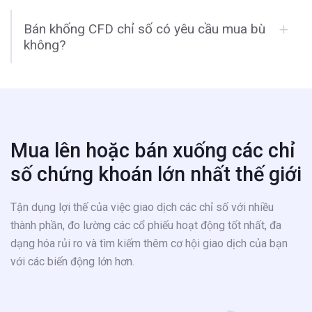
Bán khống CFD chỉ số có yêu cầu mua bù
không?
Mua lên hoặc bán xuống các chỉ
số chứng khoán lớn nhất thế giới
Tận dụng lợi thế của việc giao dịch các chỉ số với nhiều
thành phần, đo lường các cổ phiếu hoạt động tốt nhất, đa
dạng hóa rủi ro và tìm kiếm thêm cơ hội giao dịch của bạn
với các biến động lớn hơn.