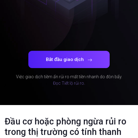
Bắt đầu giao dịch
Việc giao dịch tiềm ẩn rủi ro mất tiền nhanh do đòn bẩy.
Đọc Tiết lộ rủi ro
.
Đầu cơ hoặc phòng ngừa rủi ro
trong thị trường có tính thanh