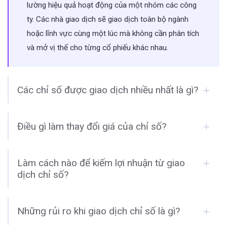
lường hiệu quả hoạt động của một nhóm các công
ty. Các nhà giao dịch sẽ giao dịch toàn bộ ngành
hoặc lĩnh vực cùng một lúc mà không cần phân tích
và mở vị thế cho từng cổ phiếu khác nhau.
Các chỉ số được giao dịch nhiều nhất là gì?
Điều gì làm thay đổi giá của chỉ số?
Làm cách nào để kiếm lợi nhuận từ giao
dịch chỉ số?
Những rủi ro khi giao dịch chỉ số là gì?