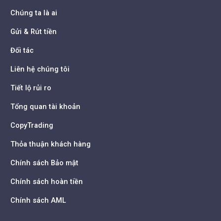
Chúng ta là ai
Gửi & Rút tiền
Đối tác
Liên hệ chúng tôi
Tiết lộ rủi ro
Tổng quan tài khoản
CopyTrading
Thỏa thuận khách hàng
Chính sách Bảo mật
Chính sách hoàn tiền
Chính sách AML