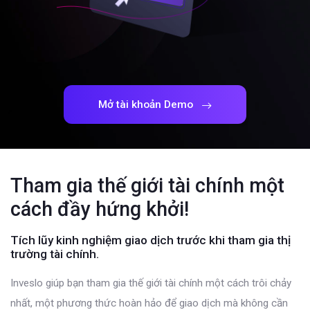
Mở tài khoản Demo
Tham gia thế giới tài chính một
cách đầy hứng khởi!
Tích lũy kinh nghiệm giao dịch trước khi tham gia thị
trường tài chính.
Inveslo giúp bạn tham gia thế giới tài chính một cách trôi chảy
nhất, một phương thức hoàn hảo để giao dịch mà không cần