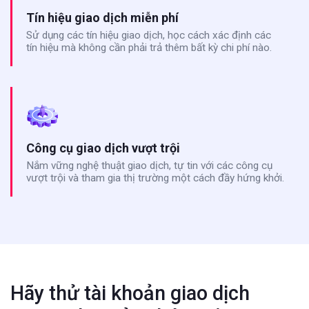
Tín hiệu giao dịch miễn phí
Sử dụng các tín hiệu giao dịch, học cách xác định các
tín hiệu mà không cần phải trả thêm bất kỳ chi phí nào.
Công cụ giao dịch vượt trội
Nắm vững nghệ thuật giao dịch, tự tin với các công cụ
vượt trội và tham gia thị trường một cách đầy hứng khởi.
Hãy thử tài khoản giao dịch