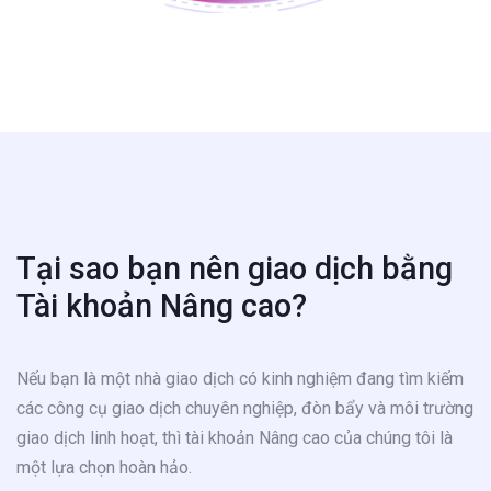
Tại sao bạn nên giao dịch bằng
Tài khoản Nâng cao?
Nếu bạn là một nhà giao dịch có kinh nghiệm đang tìm kiếm
các công cụ giao dịch chuyên nghiệp, đòn bẩy và môi trường
giao dịch linh hoạt, thì tài khoản Nâng cao của chúng tôi là
một lựa chọn hoàn hảo.