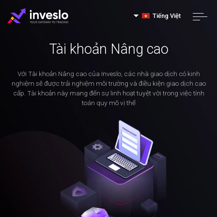
Tiếng Việt
Tài khoản Nâng cao
Với Tài khoản Nâng cao của Inveslo, các nhà giao dịch có kinh
nghiệm sẽ được trải nghiệm môi trường và điều kiện giao dịch cao
cấp. Tài khoản này mang đến sự linh hoạt tuyệt vời trong việc tính
toán quy mô vị thế