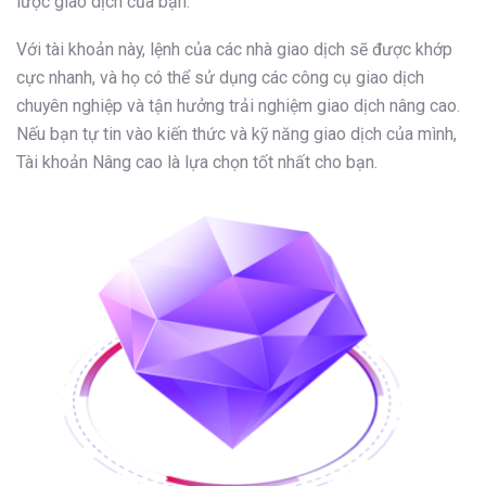
lược giao dịch của bạn.
Với tài khoản này, lệnh của các nhà giao dịch sẽ được khớp
cực nhanh, và họ có thể sử dụng các công cụ giao dịch
chuyên nghiệp và tận hưởng trải nghiệm giao dịch nâng cao.
Nếu bạn tự tin vào kiến thức và kỹ năng giao dịch của mình,
Tài khoản Nâng cao là lựa chọn tốt nhất cho bạn.