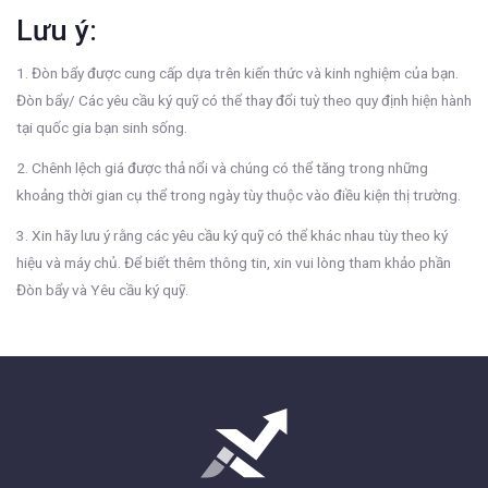
Lưu ý:
1.
Đòn bẩy được cung cấp dựa trên kiến thức và kinh nghiệm của bạn.
Đòn bẩy/ Các yêu cầu ký quỹ có thể thay đổi tuỳ theo quy định hiện hành
tại quốc gia bạn sinh sống.
2.
Chênh lệch giá được thả nổi và chúng có thể tăng trong những
khoảng thời gian cụ thể trong ngày tùy thuộc vào điều kiện thị trường.
3.
Xin hãy lưu ý rằng các yêu cầu ký quỹ có thể khác nhau tùy theo ký
hiệu và máy chủ. Để biết thêm thông tin, xin vui lòng tham khảo phần
Đòn bẩy và Yêu cầu ký quỹ.