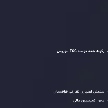
سیاست حفظ حریم خصوصی
سیاست استرداد وجه
سیاست AML
رگوله و تایید شده
رگوله شده توسط FSC موریس
شرکت
Inveslo Limited
، ثبت‌شده در موریس با شماره ثبت
C230595
و دفتر مرکزی در
C/o Legacy Capital Ltd. Second
Floor, Suite 201, The Catalyst Ebene
، تحت نظارت کمیسیون
خدمات مالی جمهوری موریس فعالیت می‌کند. این شرکت با
داشتن مجوز معامله‌گری سرمایه‌گذاری،
GB25205645
، به رعایت
دقیق استانداردهای نظارتی پایبند است و محیطی امن و شفاف
برای معاملات جهانی و حفاظت از مشتریان فراهم می‌آورد.
سنجش اعتباری نظارتی قزاقستان
مجوز کمیسیون مالی