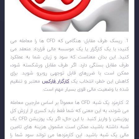
1. ریسک طرف مقابل: هنگامی که
CFD
ها را معامله می
کنید، با یک کارگزار یا یک موسسه مالی قرارداد منعقد می
کنید. این بدان معناست که سود و زیان شما به عملکرد
طرف مقابل بستگی دارد. اگر طرف مقابل ورشکسته شود،
ممکن است با ضررهای قابل توجهی روبرو شوید. برای
کاهش این خطر، انتخاب یک
کارگزار فارکس
معتبر و تنظیم
شده با وضعیت مالی قوی بسیار مهم است.
2. کارمزد یک شبه:
CFD
ها معمولاً بر اساس مارجین معامله
می شوند، به این معنی که شما فقط باید کسری از ارزش کل
پوزیشن را واریز کنید. با این حال، اگر یک پوزیشن
CFD
یک
شبه داشته باشید، ممکن است مشمول هزینه های تامین
مالی یک شبه باشید. این کارمزدها می تواند سود شما را