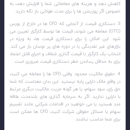
کاهش دهد و هزینه های معاملاتی شما را افزایش دهد، به
خصوص اگر پوزیشن ها را برای مدت طولانی باز نگه دارید.
3. دستکاری قیمت: از آنجایی که
CFD
ها در خارج از بورس
(
OTC
) معامله می شوند، قیمت ها توسط کارگزار تعیین می
شود. این امکان را برای دستکاری قیمت ها، به ویژه در
بازارهای غیر نقدینگی یا در دوره های پر نوسان باز می کند.
انتخاب یک کارگزار با قیمت گذاری شفاف و اجرای قابل اعتماد
برای به حداقل رساندن خطر دستکاری قیمت ضروری است.
4. حقوق مالکیت محدود: وقتی
CFD
ها را معامله می کنید،
در واقع مالک دارایی پایه نیستید. این بدان معناست که شما
حق رای، سود سهام، یا هر گونه مزیت مالکیت دیگری مرتبط
با دارایی ندارید. اگر به سرمایه گذاری های بلندمدت علاقه
مند هستید یا می خواهید در اقدامات شرکتی مانند تقسیم
سهام یا مسائل حقوقی شرکت کنید،
CFD
ها ممکن است
برای شما مناسب نباشند.