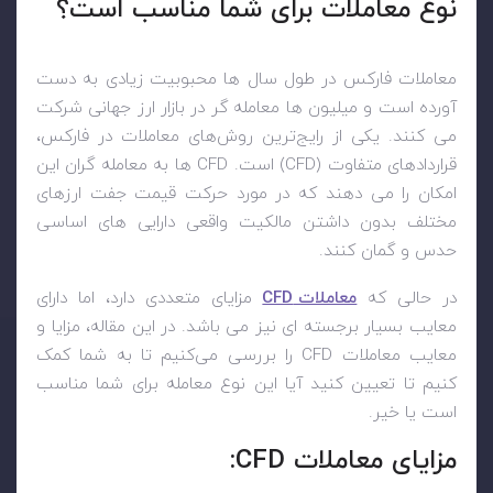
نوع معاملات برای شما مناسب است؟
معاملات فارکس در طول سال ها محبوبیت زیادی به دست
آورده است و میلیون ها معامله گر در بازار ارز جهانی شرکت
می کنند. یکی از رایج‌ترین روش‌های معاملات در فارکس،
قراردادهای متفاوت (
CFD
) است.
CFD
ها به معامله گران این
امکان را می دهند که در مورد حرکت قیمت جفت ارزهای
مختلف بدون داشتن مالکیت واقعی دارایی های اساسی
حدس و گمان کنند.
در حالی که
معاملات
CFD
مزایای متعددی دارد، اما دارای
معایب بسیار برجسته ای نیز می باشد. در این مقاله، مزایا و
معایب معاملات
CFD
را بررسی می‌کنیم تا به شما کمک
کنیم تا تعیین کنید آیا این نوع معامله برای شما مناسب
است یا خیر.
مزایای معاملات
CFD
: