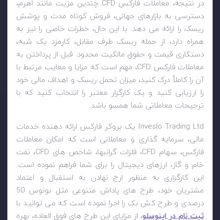
در نتیجه، معاملات فارکس
CFD
چندین مزیت مانند اهرم،
دسترسی به بازارهای جهانی، فروش کوتاه مدت و پوشش
ریسک را ارائه می دهد. با این حال، خطرات خاصی را نیز به
همراه دارد، از جمله ریسک طرف مقابل، کارمزد یک شبه،
دستکاری قیمت و حقوق مالکیت محدود. قبل از پرداختن به
معاملات فارکس
CFD
، مهم است که مزایا و معایب مرتبط با
آن را کاملاً درک کنید، میزان تحمل ریسک و اهداف مالی خود
را ارزیابی کنید و یک کارگزار معتبر را انتخاب کنید که با
ترجیحات معاملاتی شما همسو باشد.
Inveslo Trading Ltd
یک بروکر فارکس ارائه دهنده خدمات
مالی، سرمایه گذاری و معاملاتی است که امکان معاملات
فارکس، سهام
CFD
، فلزات گرانبها، شاخص های
CFD
، نفت
خام و گاز، ارزهای دیجیتال را برای شما فراهم نموده است.
این کارگزاری به منظور ارج نهادن به استقبال و اعتماد
مشتریان خود، طرح های پاداش متنوعی مثل بونوس 50
درصدی و طرح کش بک را اجرا نموده است که می توانید با
ثبت نام در اینوسلو
، از مزایای این طرح های فوق العاده، بهره