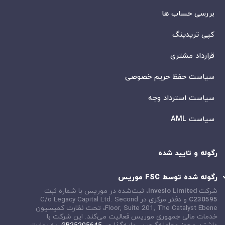
بررسی حساب ها
کپی تریدینگ
قرارداد مشتری
سیاست حفظ حریم خصوصی
سیاست استرداد وجه
سیاست AML
رگوله و تایید شده
رگوله شده توسط FSC موریس
شرکت
Inveslo Limited
، ثبت‌شده در موریس با شماره ثبت
C230595
و دفتر مرکزی در
C/o Legacy Capital Ltd. Second
Floor, Suite 201, The Catalyst Ebene
، تحت نظارت کمیسیون
خدمات مالی جمهوری موریس فعالیت می‌کند. این شرکت با