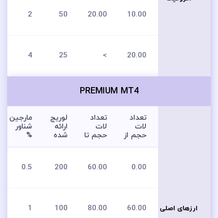
2
50
20.00
10.00
4
25
>
20.00
PREMIUM MT4
تعداد
تعداد
لوریج
مارجین
لات
لات
ارائه
شناور
حجم از
حجم تا
شده
%
0.5
200
60.00
0.00
1
100
80.00
60.00
ارزهای اصلی