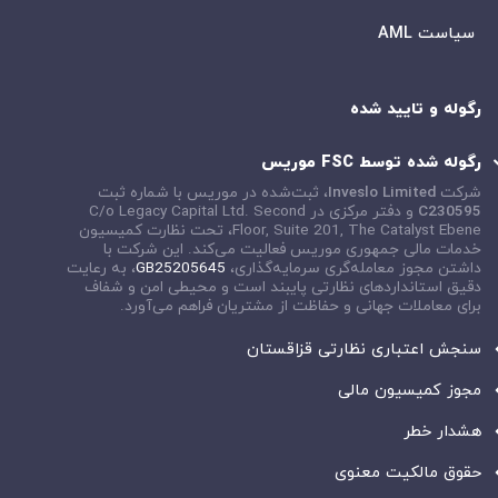
سیاست AML
رگوله و تایید شده
رگوله شده توسط FSC موریس
شرکت
Inveslo Limited
، ثبت‌شده در موریس با شماره ثبت
C230595
و دفتر مرکزی در
C/o Legacy Capital Ltd. Second
Floor, Suite 201, The Catalyst Ebene
، تحت نظارت کمیسیون
خدمات مالی جمهوری موریس فعالیت می‌کند. این شرکت با
داشتن مجوز معامله‌گری سرمایه‌گذاری،
GB25205645
، به رعایت
دقیق استانداردهای نظارتی پایبند است و محیطی امن و شفاف
برای معاملات جهانی و حفاظت از مشتریان فراهم می‌آورد.
سنجش اعتباری نظارتی قزاقستان
مجوز کمیسیون مالی
هشدار خطر
حقوق مالکیت معنوی