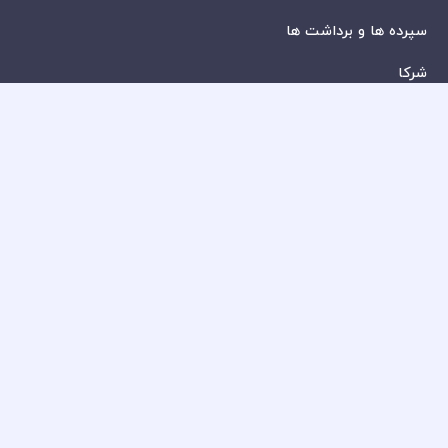
سپرده ها و برداشت ها
شرکا
با ما تماس بگیرید
بیانیه سلب مسئولیت ریسک
بررسی حساب ها
کپی تریدینگ
قرارداد مشتری
سیاست حفظ حریم خصوصی
سیاست استرداد وجه
سیاست AML