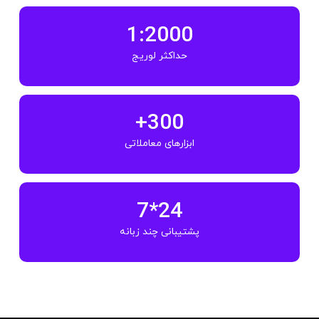
1:2000
حداکثر لوریج
300+
ابزارهای معاملاتی
24*7
پشتیبانی چند زبانه