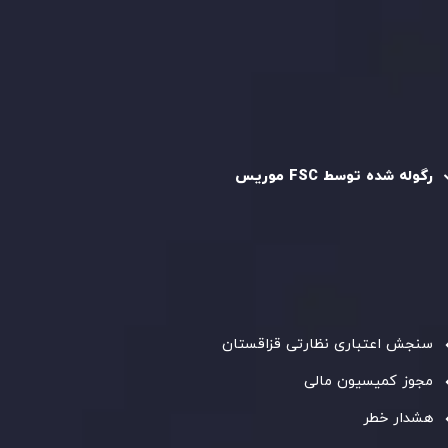
سیاست استرداد وجه
سیاست AML
رگوله و تایید شده
رگوله شده توسط FSC موریس
شرکت
Inveslo Limited
، ثبت‌شده در موریس با شماره ثبت
C230595
و دفتر مرکزی در
C/o Legacy Capital Ltd. Second
Floor, Suite 201, The Catalyst Ebene
، تحت نظارت کمیسیون
خدمات مالی جمهوری موریس فعالیت می‌کند. این شرکت با
داشتن مجوز معامله‌گری سرمایه‌گذاری،
GB25205645
، به رعایت
دقیق استانداردهای نظارتی پایبند است و محیطی امن و شفاف
برای معاملات جهانی و حفاظت از مشتریان فراهم می‌آورد.
سنجش اعتباری نظارتی قزاقستان
مجوز کمیسیون مالی
هشدار خطر