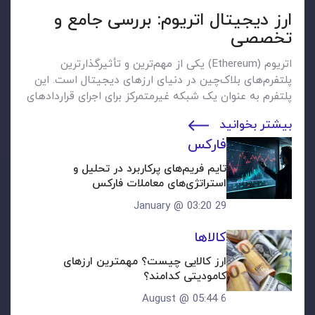
ارز دیجیتال اتریوم: بررسی جامع و
تخصصی
اتریوم (Ethereum) یکی از مهم‌ترین و تأثیرگذارترین
پلتفرم‌های بلاک‌چین در دنیای ارزهای دیجیتال است. این
پلتفرم به عنوان یک شبکه غیرمتمرکز برای اجرای قراردادهای
هوشمند و برنامه‌های غیرمتمرکز (DApps) شناخته می‌شود.
بیشتر بخوانید
اتریوم به دلیل قابلیت‌های منحصر به فرد خود، به سرعت در
فارکس
حال تبدیل شدن به یکی از محبوب‌ترین و پرکاربردترین
ارزهای دیجیتال است. در این مقاله، به بررسی تاریخچه،
تایم فریم‌های پرکاربرد در تحلیل و 
ساختار، ویژگی‌ها، کاربردها و...
استراتژی‌های معاملات فارکس
29 January @ 03:20
کالاها
ارز کالایی چیست؟ مهمترین ارزهای 
کامودیتی کدامند؟
6 August @ 05:44