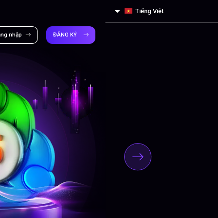
Tiếng Việt
ăng nhập
ĐĂNG KÝ
Nhà môi gi
Forex đạt g
thưởng
Phụ đề: Được tin cậy và c
cầu với những giải thưởng
mang đến trải nghiệm giao
độc đáo và đầy cảm hứng