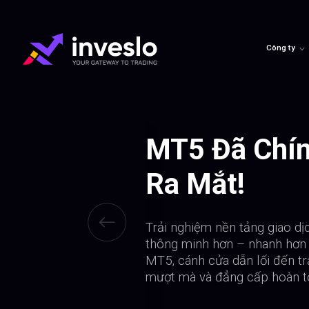
Công ty
Nền tảng th
minh
dành c
Trader thôn
Inveslo là cổng giao dịch cu
vượt trội, mức chênh lệch gi
0,1 pip và đảm bảo an toàn t
giao dịch. Có được sự tín nh
nhận trên phạm vi toàn cầu, 
lực mang đến những trải ngh
xuất sắc, độc đáo và thú vị.