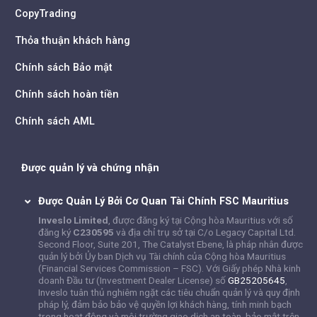
CopyTrading
Thỏa thuận khách hàng
Chính sách Bảo mật
Chính sách hoàn tiền
Chính sách AML
Được quản lý và chứng nhận
Được Quản Lý Bởi Cơ Quan Tài Chính FSC Mauritius
Inveslo Limited
, được đăng ký tại Cộng hòa Mauritius với số
đăng ký
C230595
và địa chỉ trụ sở tại C/o Legacy Capital Ltd.
Second Floor, Suite 201, The Catalyst Ebene, là pháp nhân được
quản lý bởi Ủy ban Dịch vụ Tài chính của Cộng hòa Mauritius
(Financial Services Commission – FSC). Với Giấy phép Nhà kinh
doanh Đầu tư (Investment Dealer License) số
GB25205645
,
Inveslo tuân thủ nghiêm ngặt các tiêu chuẩn quản lý và quy định
pháp lý, đảm bảo bảo vệ quyền lợi khách hàng, tính minh bạch
trong hoạt động và môi trường giao dịch an toàn, bảo mật trên