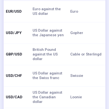
Euro against the
EUR/USD
Euro
US dollar
US Dollar against
USD/JPY
Gopher
the Japanese yen
British Pound
GBP/USD
against the US
Cable or Sterlingd
dollar
US Dollar against
USD/CHF
Swissie
the Swiss franc
US Dollar against
USD/CAD
the Canadian
Loonie
dollar