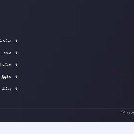
فعالیت
سرمایه
استاند
شفاف ب
فراهم 
سنجش 
ه معتبر
" بهترین کارگزار فین تک فارکس "
توجه ها را به خود
مجوز 
شانی از شایستگی و کیفیت بالای خدمات اینوسلو می باشد.
هشدار
حقوق 
بینش 
ی باشد.