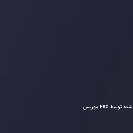
دنبال کنید
و تایید شده
ه توسط FSC موریس
Inveslo Limited
، ثبت‌شده در موریس با شماره
C23059
و دفتر مرکزی در
C/o Legacy Capital
،
Ltd. Second Floor, Suite 201, The Catalyst
ظارت کمیسیون خدمات مالی جمهوری موریس