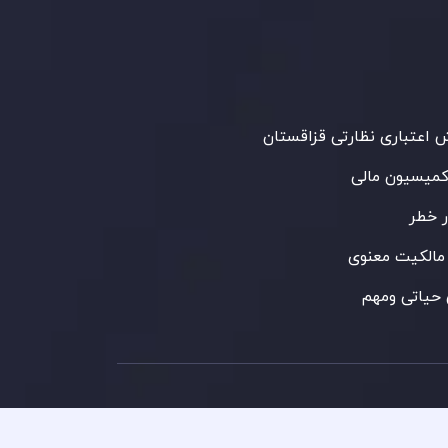
 می‌کند. این شرکت با داشتن مجوز معامله‌گری
‌گذاری،
GB25205645
، به رعایت دقیق
اردهای نظارتی پایبند است و محیطی امن و
رای معاملات جهانی و حفاظت از مشتریان
می‌آورد.
اعتباری نظارتی قزاقستان
کمیسیون مالی
 خطر
مالکیت معنوی
حیاتی ومهم