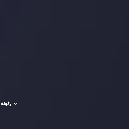
رگوله 
 حساب ها
سیاست حفظ حریم
خصوصی
ریدینگ
رگوله شد
سیاست استرداد وجه
شرکت
تماس بگیرید
ثبت
5
سیاست AML
 Ebene
د مشتری
تحت ن