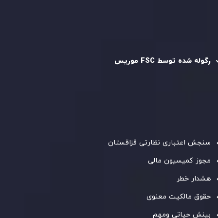
سیاست AML
رگوله و تایید شده
رگوله شده توسط FSC موریس
شرکت
Inveslo Limited
، ثبت‌شده در موریس با شماره ثبت
C230595
و دفتر مرکزی در
C/o Legacy Capital Ltd. Second
Floor, Suite 201, The Catalyst Ebene
، تحت نظارت کمیسیون
خدمات مالی جمهوری موریس فعالیت می‌کند. این شرکت با
داشتن مجوز معامله‌گری سرمایه‌گذاری،
GB25205645
، به رعایت
دقیق استانداردهای نظارتی پایبند است و محیطی امن و شفاف
برای معاملات جهانی و حفاظت از مشتریان فراهم می‌آورد.
سنجش اعتباری نظارتی قزاقستان
مجوز کمیسیون مالی
هشدار خطر
حقوق مالکیت معنوی
بینش حیاتی ومهم