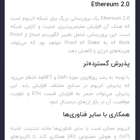
Ethereum 2.0
Ethereum 2.0 یک بروزرسانی بزرگ برای شبکه اتریوم است
که هدف آن افزایش مقیاس‌پذیری، امنیت و کارایی شبکه
است. این بروزرسانی شامل تغییر الگوریتم اجماع از Proof
of Work به Proof of Stake خواهد بود که می‌تواند
هزینه‌های انرژی را کاهش دهد.
پذیرش گسترده‌تر
با توجه به رشد روزافزون حوزه DeFi و NFTها، انتظار می‌رود
که پذیرش اتریوم در صنایع مختلف افزایش یابد. این
پذیرش می‌تواند منجر به افزایش قیمت ETH و تقویت
موقعیت آن در بازار ارزهای دیجیتال شود.
همکاری با سایر فناوری‌ها
اتریوم ممکن است با سایر فناوری‌ها مانند اینترنت اشیاء
(IoT) و هوش مصنوعی (AI) همکاری کند تا کاربردهای