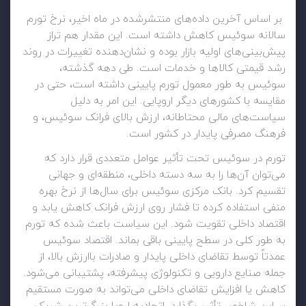
بر اساس آخرین داده‌های منتشرشده در ماه اخیر، نرخ تورم
سالانه سوئیس کاهش داشته است. این مقدار هم تراز
پیش‌بینی‌های اولیه بازار بوده و نشان‌دهنده تغییرات در روند
رشد قیمتی کالاها و خدمات است. طی دهه گذشته،
سوئیس به طور معمول تورم پایینی داشته است، حتی در
مقایسه با کشورهای دیگر اروپایی. این امر به دلیل
سیاست‌های مالی محتاطانه، ارزش بالای فرانک سوئیس، و
فرهنگ مصرفی پایدار در کشور است.
تورم در سوئیس تحت تأثیر عوامل متعددی قرار دارد که
می‌توان آن‌ها را به سه دسته داخلی، منطقه‌ای و جهانی
تقسیم کرد. بانک مرکزی سوئیس برای سال‌ها از نرخ بهره
منفی استفاده کرده تا فشار روی ارزش فرانک کاهش یابد و
اقتصاد داخلی تقویت شود. این سیاست باعث شده که تورم
به طور کلی در سطح پایینی باقی بماند. اقتصاد سوئیس
عمدتاً توسط تقاضای داخلی پایدار و صادرات باارزش بالا، از
جمله صنایع دارویی و تکنولوژی پیشرفته، پشتیبانی می‌شود.
کاهش یا افزایش تقاضای داخلی می‌تواند به صورت مستقیم