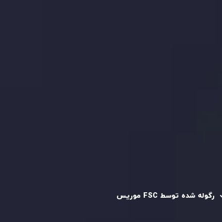
بیانیه سلب مسئولیت ریسک
بررسی حساب ها
کپی تریدینگ
قرارداد مشتری
سیاست حفظ حریم خصوصی
سیاست استرداد وجه
سیاست AML
رگوله و تایید شده
رگوله شده توسط FSC موریس
شرکت
Inveslo Limited
، ثبت‌شده در موریس با شماره ثبت
C230595
و دفتر مرکزی در
C/o Legacy Capital Ltd. Second