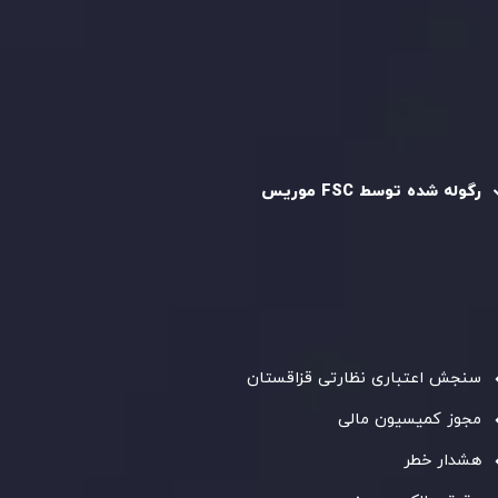
سیاست استرداد وجه
سیاست AML
رگوله و تایید شده
رگوله شده توسط FSC موریس
شرکت
Inveslo Limited
، ثبت‌شده در موریس با شماره ثبت
C230595
و دفتر مرکزی در
C/o Legacy Capital Ltd. Second
Floor, Suite 201, The Catalyst Ebene
، تحت نظارت کمیسیون
خدمات مالی جمهوری موریس فعالیت می‌کند. این شرکت با
داشتن مجوز معامله‌گری سرمایه‌گذاری،
GB25205645
، به رعایت
دقیق استانداردهای نظارتی پایبند است و محیطی امن و شفاف
برای معاملات جهانی و حفاظت از مشتریان فراهم می‌آورد.
سنجش اعتباری نظارتی قزاقستان
مجوز کمیسیون مالی
هشدار خطر