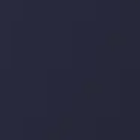
در بخش تازه ترین تحولات بازار، با بازارهای مالی همراه باشید،
بدانید چه اتفاقی در حال روی دادن است و چه چیزی بر بازارها
تأثیر می گذارد. بر این اساس، محرک های بازار و روند آن ها را
تحلیل کنید و استراتژی های معاملاتی خود را بسازید.
جدیدترین تغییرات
تاثیر تولیدات صنعتی چین بر بازارها
توسط
Inveslo Analysis Team
Market Analysis and Education
تاریخ
مشاهده بیشتر
19 May @ 12:17