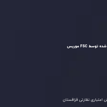
و تایید شده
ه توسط FSC موریس
Inveslo Limited
، ثبت‌شده در موریس با شماره
C23059
و دفتر مرکزی در
C/o Legacy Capital
،
Ltd. Second Floor, Suite 201, The Catalyst
ظارت کمیسیون خدمات مالی جمهوری موریس
 می‌کند. این شرکت با داشتن مجوز معامله‌گری
‌گذاری،
GB25205645
، به رعایت دقیق
اردهای نظارتی پایبند است و محیطی امن و
رای معاملات جهانی و حفاظت از مشتریان
می‌آورد.
اعتباری نظارتی قزاقستان