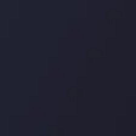
درباره ما
بررسی
سپرده ها و برداشت ها
کپی ت
شرکا
با ما 
بیانیه سلب مسئولیت
قراردا
ریسک
اینوسلو با دریافت جایز