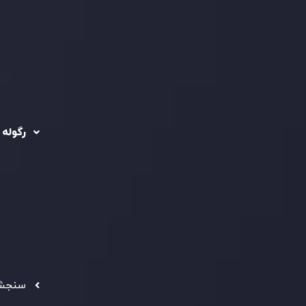
رگوله 
 حساب ها
سیاست حفظ حریم
خصوصی
ریدینگ
رگوله شد
سیاست استرداد وجه
شرکت
تماس بگیرید
ثبت
5
سیاست AML
 Ebene
د مشتری
تحت ن
فعالیت
سرمایه
استاند
شفاف ب
فراهم 
سنجش 
ه معتبر
" بهترین کارگزار فین تک فارکس "
توجه ها را به خود