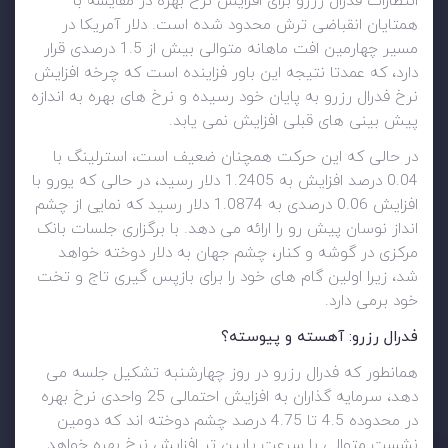
انتظارات فدرال رزرو برای افزایش نرخ بهره در مقایسه با
همتایان انقباضی ترش محدود شده است. دلار آمریکا در
مسیر چهارمین افت ماهانه متوالی بیش از 1.5 درصدی قرار
دارد، که عمدتا نتیجه این باور فزاینده است که چرخه افزایش
نرخ فدرال رزرو به پایان خود رسیده و نرخ های بهره به اندازه
پیش بینی های قبلی افزایش نمی یابد.
در حالی که این حرکت همچنان ضعیف است، استرلینگ با
0.04 درصد افزایش به 1.2405 دلار رسید، در حالی که یورو با
افزایش 0.06 درصدی به 1.0874 دلار رسید که نمایی از چشم
انداز نوسان پیش رو را ارائه می دهد. با برگزاری جلسات بانک
مرکزی در گوشه و کنار، چشم جهان به دلار دوخته خواهد
شد، زیرا اولین گام های خود را برای بازپس گیری تاج و تخت
خود برمی دارد.
فدرال رزرو: آهسته و پیوسته؟
همانطور که فدرال رزرو در روز چهارشنبه تشکیل جلسه می
دهد، سرمایه گذاران به افزایش احتمالی 25 واحدی نرخ بهره
در محدوده 4.5 تا 4.75 درصد چشم دوخته اند که دومین
نشست متوالی با سرعت پایین تر افزایش نرخ بهره خواهد