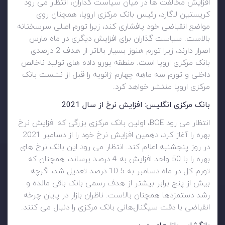
افزایش مخالفت ها در میان سیاست گذاران، انتظار می رود
کریستین لاگارد، رئیس بانک مرکزی اروپا، همچنان روی
مواضع انقباضی خود پافشاری کند، زیرا تورم اصلی سرسختانه
بالاست. سیاست گذاران برای افزایش دیگری در ماه مارس
اصرار دارند، زیرا تورم هنوز بسیار بالاتر از هدف 2 درصدی
بانک مرکزی اروپا است. منطقه یورو داده های تولید ناخالص
داخلی و تورم سه ماهه چهارم ژانویه را قبل از نشست بانک
مرکزی اروپا منتشر خواهد کرد.
بانک مرکزی انگلیس: افزایش نرخ از سال 2021
انتظار می رود BOE، اولین بانک مرکزی بزرگی که افزایش نرخ
بهره را آغاز کرد، دهمین افزایش نرخ خود را از دسامبر 2021
در روز پنجشنبه اعلام کند. انتظار می رود این بانک نرخ های
بهره را با 50 واحد افزایش به 4 درصد برساند، همچنان که
تورم کل در ماه دسامبر به 10.5 درصد تعدیل شد، اگرچه
بیش از پنج برابر بیشتر از هدف رسمی بانک باقی مانده و
رشد دستمزدها همچنان بالاست. ناظران بازار در پایان چرخه
انقباضی با دقت سیگنال‌هانی بانک مرکزی را دنبال می کنند.