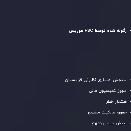
رگوله و تایید شده
رگوله شده توسط FSC موریس
شرکت
Inveslo Limited
، ثبت‌شده در موریس با شماره ثبت
C230595
و دفتر مرکزی در
C/o Legacy Capital Ltd. Second
Floor, Suite 201, The Catalyst Ebene
، تحت نظارت کمیسیون
خدمات مالی جمهوری موریس فعالیت می‌کند. این شرکت با
داشتن مجوز معامله‌گری سرمایه‌گذاری،
GB25205645
، به رعایت
دقیق استانداردهای نظارتی پایبند است و محیطی امن و شفاف
برای معاملات جهانی و حفاظت از مشتریان فراهم می‌آورد.
سنجش اعتباری نظارتی قزاقستان
مجوز کمیسیون مالی
هشدار خطر
حقوق مالکیت معنوی
بینش حیاتی ومهم