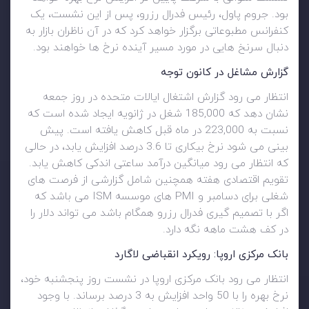
بود. جروم پاول، رئیس فدرال رزرو، پس از این نشست، یک
کنفرانس مطبوعاتی برگزار خواهد کرد که در آن ناظران بازار به
دنبال سرنخ هایی در مورد مسیر آینده نرخ ها خواهند بود.
گزارش مشاغل در کانون توجه
انتظار می رود گزارش اشتغال ایالات متحده در روز جمعه
نشان دهد که 185,000 شغل در ژانویه ایجاد شده است که
نسبت به 223,000 در ماه قبل کاهش یافته است. پیش
بینی می شود نرخ بیکاری تا 3.6 درصد افزایش یابد، در حالی
که انتظار می رود میانگین درآمد ساعتی اندکی کاهش یابد.
تقویم اقتصادی هفته همچنین شامل گزارشی از فرصت های
شغلی برای دسامبر و PMI های موسسه ISM می باشد که
اگر با تصمیم گیری فدرال رزرو همگام باشد می تواند دلار را
در کف هشت ماهه نگه دارد.
بانک مرکزی اروپا: رویکرد انقباضی لاگارد
انتظار می رود بانک مرکزی اروپا در نشست روز پنجشنبه خود،
نرخ بهره را با 50 واحد افزایش به 3 درصد برساند. با وجود