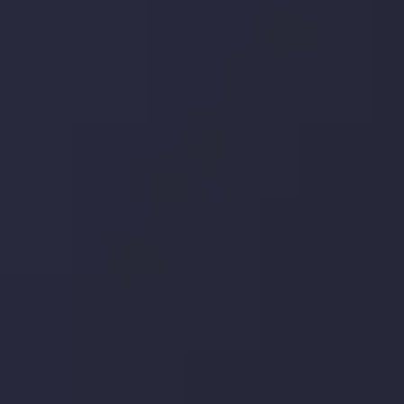
تأثیر می گذارد. بر این اساس، محرک های بازار و روند آن ها را
تحلیل کنید و استراتژی های معاملاتی خود را بسازید.
جدیدترین تغییرات
تاثیر تولیدات صنعتی چین بر بازارها
توسط
Inveslo Analysis Team
Market Analysis and Education
تاریخ
مشاهده بیشتر
19 May @ 12:17