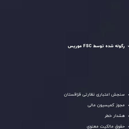
سیاست استرداد وجه
سیاست AML
رگوله و تایید شده
رگوله شده توسط FSC موریس
شرکت
Inveslo Limited
، ثبت‌شده در موریس با شماره ثبت
C230595
و دفتر مرکزی در
C/o Legacy Capital Ltd. Second
Floor, Suite 201, The Catalyst Ebene
، تحت نظارت کمیسیون
خدمات مالی جمهوری موریس فعالیت می‌کند. این شرکت با
داشتن مجوز معامله‌گری سرمایه‌گذاری،
GB25205645
، به رعایت
دقیق استانداردهای نظارتی پایبند است و محیطی امن و شفاف
برای معاملات جهانی و حفاظت از مشتریان فراهم می‌آورد.
سنجش اعتباری نظارتی قزاقستان
مجوز کمیسیون مالی
هشدار خطر
حقوق مالکیت معنوی