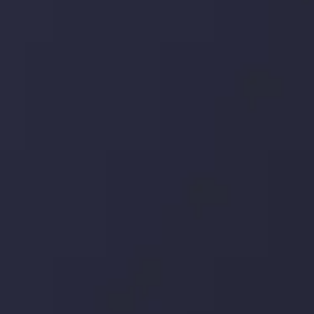
در بخش تازه ترین تحولات بازار، با بازارهای مالی همراه باشید،
بدانید چه اتفاقی در حال روی دادن است و چه چیزی بر بازارها
تأثیر می گذارد. بر این اساس، محرک های بازار و روند آن ها را
تحلیل کنید و استراتژی های معاملاتی خود را بسازید.
جدیدترین تغییرات
تاثیر تولیدات صنعتی چین بر بازارها
توسط
Inveslo Analysis Team
Market Analysis and Education
تاریخ
مشاهده بیشتر
19 May @ 12:17