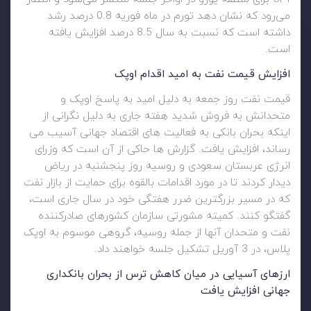
می‌رود که نشان دهد تورم در ماه فوریه 0.8 درصد رشد
داشته است که نسبت به سال 8.5 درصد افزایش یافته
است.
افزایش قیمت نفت به امید اقدام اوپک
قیمت نفت روز جمعه به دلیل امید به پاسخ اوپک و
متحدانش به فروش شدید هفته جاری به دلیل نگرانی از
اینکه بحران بانکی به فعالیت های اقتصاد جهانی آسیب می
رساند، افزایش یافت. گزارش ها حاکی از آن است که وزرای
انرژی عربستان سعودی و روسیه روز پنجشنبه در ریاض
دیدار کردند تا در مورد اقدامات بالقوه برای حمایت از بازار نفت
که در مسیر بزرگترین ضرر هفتگی خود در سال جاری است،
گفتگو کنند. کمیته مشورتی سازمان کشورهای صادرکننده
نفت و متحدان آنها از جمله روسیه، گروهی موسوم به اوپک
پلاس، در 3 آوریل تشکیل جلسه خواهند داد.
ارزهای آسیایی در میان کاهش ترس از بحران بانکداری
جهانی افزایش یافت