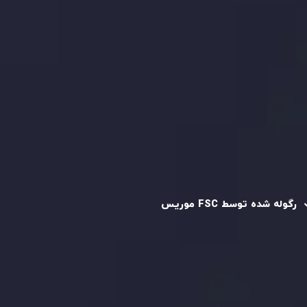
کپی تریدینگ
قرارداد مشتری
سیاست حفظ حریم خصوصی
سیاست استرداد وجه
سیاست AML
رگوله و تایید شده
رگوله شده توسط FSC موریس
شرکت
Inveslo Limited
، ثبت‌شده در موریس با شماره ثبت
C230595
و دفتر مرکزی در
C/o Legacy Capital Ltd. Second
Floor, Suite 201, The Catalyst Ebene
، تحت نظارت کمیسیون
خدمات مالی جمهوری موریس فعالیت می‌کند. این شرکت با
داشتن مجوز معامله‌گری سرمایه‌گذاری،
GB25205645
، به رعایت
دقیق استانداردهای نظارتی پایبند است و محیطی امن و شفاف
برای معاملات جهانی و حفاظت از مشتریان فراهم می‌آورد.