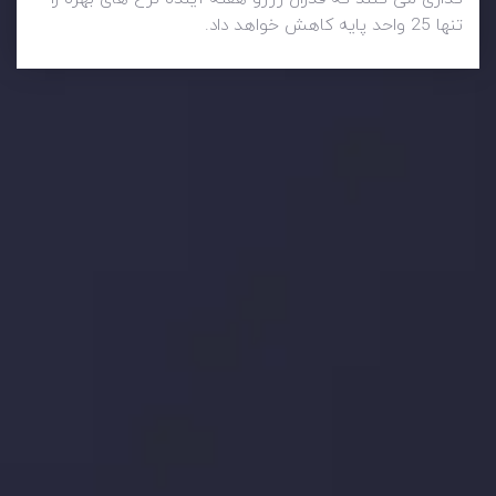
تنها 25 واحد پایه کاهش خواهد داد.
وضعیت روزانه بازار
در بخش تازه ترین تحولات بازار، با بازارهای مالی همراه باشید،
بدانید چه اتفاقی در حال روی دادن است و چه چیزی بر بازارها
تأثیر می گذارد. بر این اساس، محرک های بازار و روند آن ها را
تحلیل کنید و استراتژی های معاملاتی خود را بسازید.
جدیدترین تغییرات
تاثیر تولیدات صنعتی چین بر بازارها
توسط
Inveslo Analysis Team
Market Analysis and Education