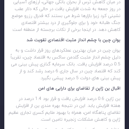
در میان کاهش ترس از بحران بانکی جهانی، ارزهای آسیایی
در روز جمعه به شدت افزایش یافت در حالی که دلار عقب
نشینی کرد زیرا بازارها شرط می بستند که فدرال رزرو موضع
جنگ طلبانه خود را برای جلوگیری از درد بیشتر اقتصادی
کاهش دهد. در اینجا برخی از نکات برجسته از منطقه است:
یوان چین با چشم انداز مثبت اقتصادی تقویت شد
یوان چین در میان بهترین عملکردهای روز قرار داشت و به
دلیل چشم انداز مثبت گلدمن ساکس به اقتصاد چین، تقریباً
0.5 درصد افزایش یافت. بانک سرمایه گذاری پیش بینی می
کند که اقتصاد چین در سال جاری 6 درصد رشد کند و از
پیش بینی های دولت 5 درصد پیشی بگیرد.
اقبال ین ژاپن از تقاضای برای دارایی های امن
ین ژاپن 0.6 درصد افزایش یافت و قرار بود 1.4 درصد در
هفته افزایش یابد. این در نتیجه بهره مندی ین از افزایش
تقاضای پناهگاه امن، همراه با بهبود ملایم کسری تجاری عظیم
ژاپن و کاهش مشکلات زنجیره تامین است.