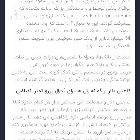
با افزایش ریسک پذیری، با کاهش ترس از سقوط قریب
الوقوع بانکی توسط وام دهندگان بزرگ ایالات متحده که از
First Republic Bank حمایت می کنند، ارزهای آسیایی بزرگتر
پیشرفت کردند. این به دنبال آن است که وام دهنده
سوئیسی Credit Suisse Group AG یک تسهیلات اعتباری
54 میلیارد دلاری از بانک ملی سوئیس برای تقویت سطح
نقدینگی به دست آورد.
حمایت از بانک‌ها، همراه با تضمین‌های دولت مبنی بر ثبات
بخش بانکی، به کاهش نگرانی‌ها در مورد فروپاشی
قریب‌الوقوع در سیستم بانکی کمک کرده است. این به دنبال
ورشکستگی چندین بانک آمریکایی در هفته گذشته است.
کاهش دلار از گمانه زنی ها برای فدرال رزرو کمتر انقباضی
شاخص دلار و معاملات آتی شاخص دلار هر کدام حدود 0.3
درصد عقب‌نشینی کردند، زیرا بازارها بر این نظر است که
فدرال رزرو موضع انقباضی خود را کاهش می دهد تا از فشار
بیشتر بر اقتصاد ناشی از افزایش نرخ‌های بهره جلوگیری کند.
در حال حاضر بازارها با احتمال نزدیک به 90 درصد قیمت
گذاری می کنند که فدرال رزرو هفته آینده نرخ های بهره را