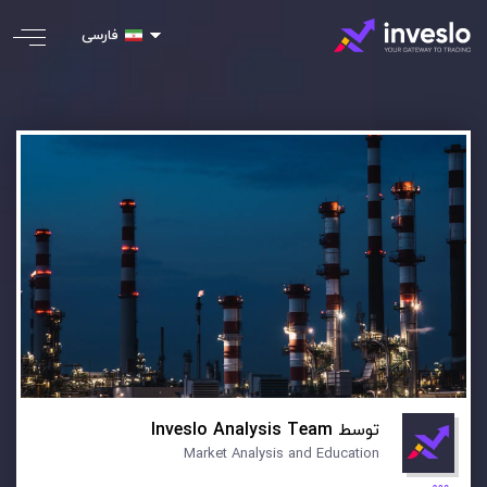
فارسی
توسط
Inveslo Analysis Team
Market Analysis and Education