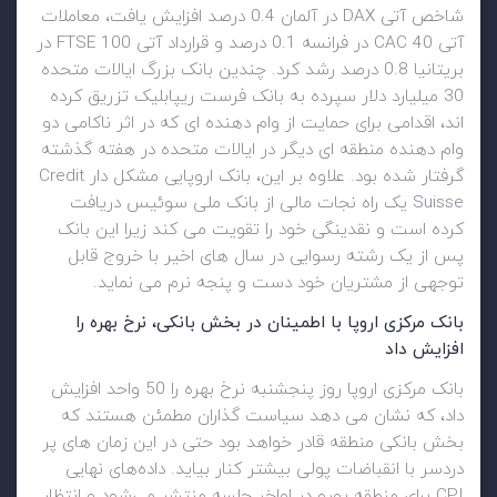
شاخص آتی DAX در آلمان 0.4 درصد افزایش یافت، معاملات
آتی CAC 40 در فرانسه 0.1 درصد و قرارداد آتی FTSE 100 در
بریتانیا 0.8 درصد رشد کرد. چندین بانک بزرگ ایالات متحده
30 میلیارد دلار سپرده به بانک فرست ریپابلیک تزریق کرده
اند، اقدامی برای حمایت از وام دهنده ای که در اثر ناکامی دو
وام دهنده منطقه ای دیگر در ایالات متحده در هفته گذشته
گرفتار شده بود. علاوه بر این، بانک اروپایی مشکل دار Credit
Suisse یک راه نجات مالی از بانک ملی سوئیس دریافت
کرده است و نقدینگی خود را تقویت می کند زیرا این بانک
پس از یک رشته رسوایی در سال های اخیر با خروج قابل
توجهی از مشتریان خود دست و پنجه نرم می نماید.
بانک مرکزی اروپا با اطمینان در بخش بانکی، نرخ بهره را
افزایش داد
بانک مرکزی اروپا روز پنجشنبه نرخ بهره را 50 واحد افزایش
داد، که نشان می دهد سیاست گذاران مطمئن هستند که
بخش بانکی منطقه قادر خواهد بود حتی در این زمان های پر
دردسر با انقباضات پولی بیشتر کنار بیاید. داده‌های نهایی
CPI برای منطقه یورو در اواخر جلسه منتشر می‌شود و انتظار