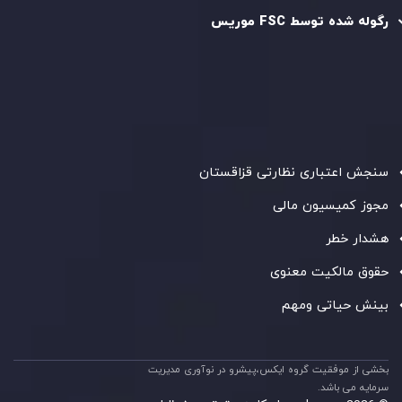
رگوله شده توسط FSC موریس
شرکت
Inveslo Limited
، ثبت‌شده در موریس با شماره ثبت
C230595
و دفتر مرکزی در
C/o Legacy Capital Ltd. Second
Floor, Suite 201, The Catalyst Ebene
، تحت نظارت کمیسیون
خدمات مالی جمهوری موریس فعالیت می‌کند. این شرکت با
داشتن مجوز معامله‌گری سرمایه‌گذاری،
GB25205645
، به رعایت
دقیق استانداردهای نظارتی پایبند است و محیطی امن و شفاف
برای معاملات جهانی و حفاظت از مشتریان فراهم می‌آورد.
سنجش اعتباری نظارتی قزاقستان
مجوز کمیسیون مالی
هشدار خطر
حقوق مالکیت معنوی
بینش حیاتی ومهم
بخشی از موفقیت گروه ایکس،پیشرو در نوآوری مدیریت
سرمایه می باشد.