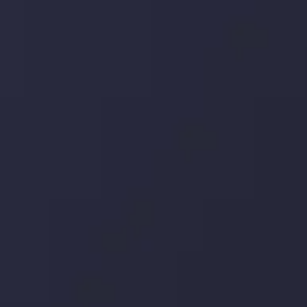
جدیدترین تغییرات
تاثیر تولیدات صنعتی چین بر بازارها
توسط
Inveslo Analysis Team
Market Analysis and Education
تاریخ
مشاهده بیشتر
19 May @ 12:17