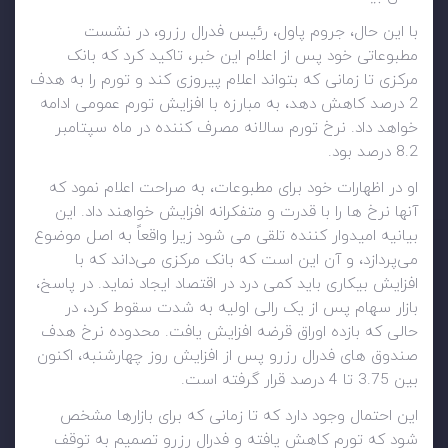
با این حال، جروم پاول، رئیس فدرال رزرو، در نشست
مطبوعاتی خود پس از اعلام این خبر، تاکید کرد که بانک
مرکزی تا زمانی که بتواند اعلام پیروزی کند و تورم را به هدف
2 درصد کاهش دهد، به مبارزه با افزایش تورم عمومی ادامه
خواهد داد. نرخ تورم سالانه مصرف کننده در ماه سپتامبر
8.2 درصد بود.
او در اظهارات خود برای مطبوعات، به صراحت اعلام نمود که
آنها نرخ ها را با قدرت و متفکرانه افزایش خواهند داد. این
بیانیه امیدوار کننده تلقی می شود زیرا واقعاً به اصل موضوع
می‌پردازد، و آن این است که بانک مرکزی می‌داند که با
افزایش بیکاری باید کمی درد در اقتصاد ایجاد نماید. در پاسخ،
بازار سهام پس از یک رالی اولیه به شدت سقوط کرد، در
حالی که بازده اوراق قرضه افزایش یافت. محدوده نرخ هدف
صندوق های فدرال رزرو پس از افزایش روز چهارشنبه، اکنون
بین 3.75 تا 4 درصد قرار گرفته است.
این احتمال وجود دارد که تا زمانی که برای بازارها مشخص
شود که تورم کاهش یافته و فدرال رزرو تصمیم به توقف