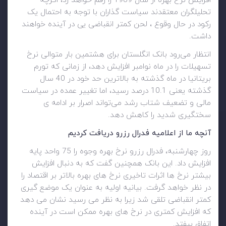
افزایش نرخ بهره از سال 1989 را رقم خواهد زد، اگرچه
تحلیلگران معتقدند سیاست گذاران با توجه به احتمال یک
رکود در حال وقوع ، لحن کمتر انقباضی یی در آینده خواهند
داشت.
انتظار می‌رود بانک انگلستان برای هشتمین بار متوالی نرخ
تسهیلات را در ماه نوامبر افزایش دهد، از زمانی که تورم
بریتانیا در ماه گذشته به بالاترین حد خود در 40 سال
گذشته یعنی 10.1 درصد رسید، اما تغییر عمده در سیاست
مالی و تضعیف شتاب رشد می‌تواند اصرار بر ادامه ی
سختگیری شدید را کاهش دهد.
آنچه ما از اعلامیه فدرال رزرو دریافت کردیم
روز چهارشنبه، فدرال رزرو نرخ بهره وجوه را 75 واحد پایه
افزایش داد. این بانک همچنین گفت که به دنبال افزایش
بیشتر نرخ ها اثرات تاخیری نرخ های بهره بالاتر بر اقتصاد را
در نظر خواهد گرفت. بیانیه اولیه به عنوان یک موضع گیری
کمتر انقباضی تلقی شد زیرا به نظر می رسید نشان می دهد
که افزایش کمتری در نرخ های بهره ممکن است در آینده
اتفاق بیفتد.