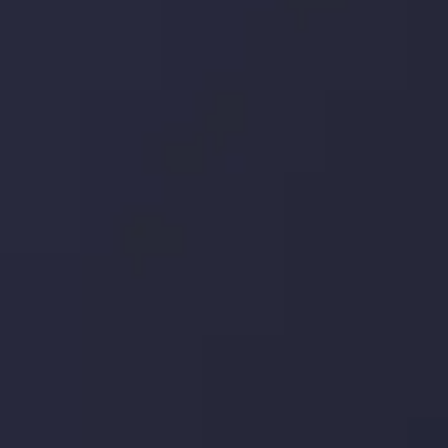
جدیدترین تغییرات
تاثیر تولیدات صنعتی چین بر بازارها
توسط
Inveslo Analysis Team
Market Analysis and Education
تاریخ
مشاهده بیشتر
19 May @ 12:17