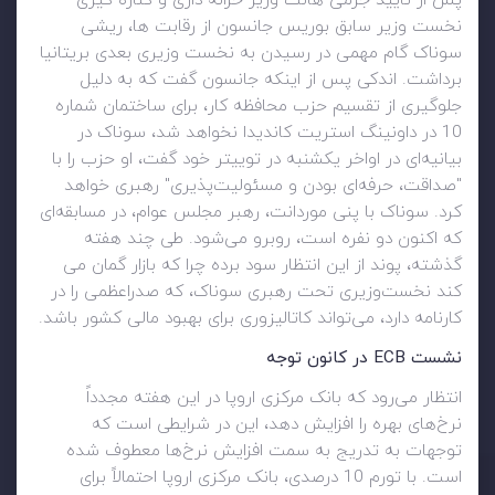
پس از تایید جرمی هانت وزیر خزانه داری و کناره گیری
نخست وزیر سابق بوریس جانسون از رقابت ها، ریشی
سوناک گام مهمی در رسیدن به نخست وزیری بعدی بریتانیا
برداشت. اندکی پس از اینکه جانسون گفت که به دلیل
جلوگیری از تقسیم حزب محافظه کار، برای ساختمان شماره
10 در داونینگ استریت کاندیدا نخواهد شد، سوناک در
بیانیه‌ای در اواخر یکشنبه در توییتر خود گفت، او حزب را با
"صداقت، حرفه‌ای بودن و مسئولیت‌پذیری" رهبری خواهد
کرد. سوناک با پنی موردانت، رهبر مجلس عوام، در مسابقه‌ای
که اکنون دو نفره است، روبرو می‌شود. طی چند هفته
گذشته، پوند از این انتظار سود برده چرا که بازار گمان می
کند نخست‌وزیری تحت رهبری سوناک، که صدراعظمی را در
کارنامه دارد، می‌تواند کاتالیزوری برای بهبود مالی کشور باشد.
نشست ECB در کانون توجه
انتظار می‌رود که بانک مرکزی اروپا در این هفته مجدداً
نرخ‌های بهره را افزایش دهد، این در شرایطی است که
توجهات به تدریج به سمت افزایش نرخ‌ها معطوف شده
است. با تورم 10 درصدی، بانک مرکزی اروپا احتمالاً برای