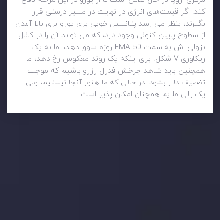
مرکزی اروپا در حال تلاش است تا از یورو در این مرحله دفاع
کند، اگر قیمت‌های انرژی در نهایت در مسیر درستی قرار
بگیرند، بنظر می رسد پتانسیل خوبی برای یورو برای بالا آمدن
از سطوح پایین کنونی وجود دارد، که می تواند آن را در کانال
نزولی اش به سمت EMA 50 روزه سوق دهد، اما نه یک
ریکاوری V شکل. برای اینکه یک روند معکوس رخ دهد، ما
همچنین باید شاهد چرخش فدرال رزرو باشیم که موجب
تضعیف دلار بشود. در حالی که ما هنوز آنجا نیستیم، ولی
یک رالی ملایم همچنان امکان پذیر است.
وضعیت روزانه بازار
در بخش تازه ترین تحولات بازار، با بازارهای مالی همراه باشید،
بدانید چه اتفاقی در حال روی دادن است و چه چیزی بر بازارها
تأثیر می گذارد. بر این اساس، محرک های بازار و روند آن ها را
تحلیل کنید و استراتژی های معاملاتی خود را بسازید.