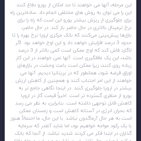
این مرحله، آنها می خواهند تا حد امکان از یورو دفاع کنند.
این را می توان به روش های مختلفی انجام داد. ساده‌ترین راه
برای جلوگیری از ریزش بیشتر یورو این است که راه را برای
نرخ ترمینال بالاتری در حال حاضر باز کند. در حال حاضر،
بازارها پیش‌بینی می‌کنند که بانک مرکزی اروپا نرخ بهره را تا
حدود 3 درصد افزایش خواهد داد و این اوج خواهد بود. اگر
لاگارد فاش کند که اوج ممکن است کمی بالاتر از 3 درصد
باشد، این یک غافلگیری است. آنها نمی خواهند در این کار
زیاده روی کنند، زیرا ممکن است باعث وحشت در بازارهای
اوراق قرضه شود، همانطور که در بریتانیا دیدیم. آنها می
خواهند از این امر اجتناب کنند و همچنین از کاهش ارزش
بیشتر در اروپا جلوگیری کنند. در اینجا نگاهی جامع تر به
یورو از منظری گسترده تر است. اخیراً قیمت گاز در اروپا
کاهش قابل توجهی داشته است. بنابراین، به نظر می رسد
که بحران انرژی در آستانه کاهش است و زمستان ممکن
است به هر حال آرماگدون نباشد. با این حال، ما احتمالاً هنوز
با یک رکود مواجه خواهیم بود، اما شاید آنقدر که سرمایه
گذاران در ابتدا فکر می کردند شدید نباشد. از آنجا که بانک