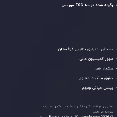
رگوله شده توسط FSC موریس
شرکت
Inveslo Limited
، ثبت‌شده در موریس با شماره ثبت
C230595
و دفتر مرکزی در
C/o Legacy Capital Ltd. Second
Floor, Suite 201, The Catalyst Ebene
، تحت نظارت کمیسیون
خدمات مالی جمهوری موریس فعالیت می‌کند. این شرکت با
داشتن مجوز معامله‌گری سرمایه‌گذاری،
GB25205645
، به رعایت
دقیق استانداردهای نظارتی پایبند است و محیطی امن و شفاف
برای معاملات جهانی و حفاظت از مشتریان فراهم می‌آورد.
سنجش اعتباری نظارتی قزاقستان
مجوز کمیسیون مالی
هشدار خطر
حقوق مالکیت معنوی
بینش حیاتی ومهم
بخشی از موفقیت گروه ایکس،پیشرو در نوآوری مدیریت
سرمایه می باشد.
© 2026 Inveslo.com - کلیه حقوق محفوظ است