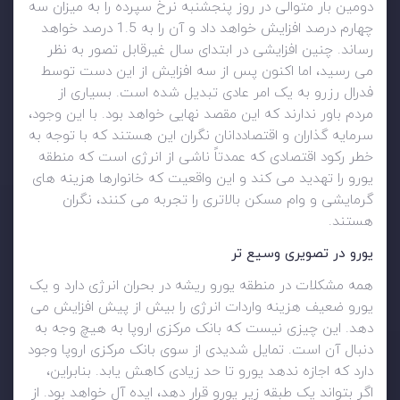
دومین بار متوالی در روز پنجشنبه نرخ سپرده را به میزان سه
چهارم درصد افزایش خواهد داد و آن را به 1.5 درصد خواهد
رساند. چنین افزایشی در ابتدای سال غیرقابل تصور به نظر
می رسید، اما اکنون پس از سه افزایش از این دست توسط
فدرال رزرو به یک امر عادی تبدیل شده است. بسیاری از
مردم باور ندارند که این مقصد نهایی خواهد بود. با این وجود،
سرمایه گذاران و اقتصاددانان نگران این هستند که با توجه به
خطر رکود اقتصادی که عمدتاً ناشی از انرژی است که منطقه
یورو را تهدید می کند و این واقعیت که خانوارها هزینه های
گرمایشی و وام مسکن بالاتری را تجربه می کنند، نگران
هستند.
یورو در تصویری وسیع تر
همه مشکلات در منطقه یورو ریشه در بحران انرژی دارد و یک
یورو ضعیف هزینه واردات انرژی را بیش از پیش افزایش می
دهد. این چیزی نیست که بانک مرکزی اروپا به هیچ وجه به
دنبال آن است. تمایل شدیدی از سوی بانک مرکزی اروپا وجود
دارد که اجازه ندهد یورو تا حد زیادی کاهش یابد. بنابراین،
اگر بتواند یک طبقه زیر یورو قرار دهد، ایده آل خواهد بود. از