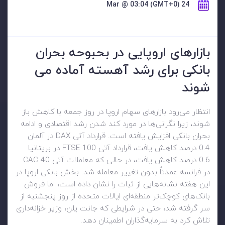
24 Mar @ 03:04 (GMT+0)
بازارهای اروپایی در بحبوحه بحران
بانکی برای رشد آهسته آماده می
شوند
انتظار می‌رود بازارهای سهام اروپا در روز جمعه با کاهش باز
شوند، زیرا نگرانی‌ها در مورد کند شدن رشد اقتصادی و ادامه
بحران بانکی افزایش یافته است. قرارداد آتی DAX در آلمان
0.4 درصد کاهش یافت، قرارداد آتی FTSE 100 در بریتانیا
0.6 درصد کاهش یافت، در حالی که معاملات آتی CAC 40
در فرانسه عمدتاً بدون تغییر معامله شد. بخش بانکی اروپا در
این هفته نشانه‌هایی از ثبات را نشان داده است، اما فروش
بانک‌های کوچک‌تر منطقه‌ای ایالات متحده از روز پنجشنبه از
سر گرفته شد، حتی در شرایطی که جانت یلن، وزیر خزانه‌داری
تلاش کرد به سرمایه‌گذاران اطمینان دهد.