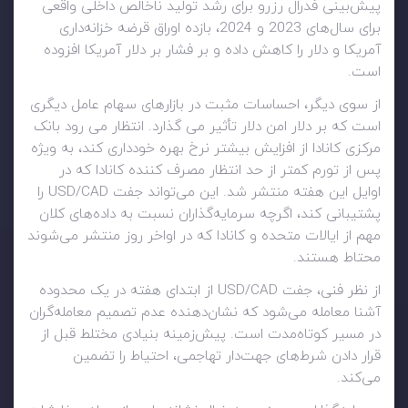
پیش‌بینی فدرال رزرو برای رشد تولید ناخالص داخلی واقعی
برای سال‌های 2023 و 2024، بازده اوراق قرضه خزانه‌داری
آمریکا و دلار را کاهش داده و بر فشار بر دلار آمریکا افزوده
است.
از سوی دیگر، احساسات مثبت در بازارهای سهام عامل دیگری
است که بر دلار امن دلار تأثیر می گذارد. انتظار می رود بانک
مرکزی کانادا از افزایش بیشتر نرخ بهره خودداری کند، به ویژه
پس از تورم کمتر از حد انتظار مصرف کننده کانادا که در
اوایل این هفته منتشر شد. این می‌تواند جفت USD/CAD را
پشتیبانی کند، اگرچه سرمایه‌گذاران نسبت به داده‌های کلان
مهم از ایالات متحده و کانادا که در اواخر روز منتشر می‌شوند
محتاط هستند.
از نظر فنی، جفت USD/CAD از ابتدای هفته در یک محدوده
آشنا معامله می‌شود که نشان‌دهنده عدم تصمیم معامله‌گران
در مسیر کوتاه‌مدت است. پیش‌زمینه بنیادی مختلط قبل از
قرار دادن شرط‌های جهت‌دار تهاجمی، احتیاط را تضمین
می‌کند.