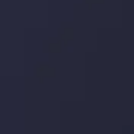
جدیدترین تغییرات
تاثیر تولیدات صنعتی چین بر بازارها
توسط
Inveslo Analysis Team
Market Analysis and Education
تاریخ
مشاهده بیشتر
19 May @ 12:17