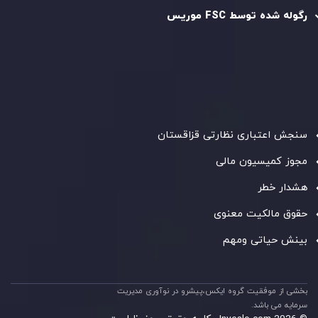
رگوله شده توسط FSC موریس
شرکت
Inveslo Limited
، ثبت‌شده در موریس با شماره ثبت
C230595
و دفتر مرکزی در
C/o Legacy Capital Ltd. Second
Floor, Suite 201, The Catalyst Ebene
، تحت نظارت کمیسیون
خدمات مالی جمهوری موریس فعالیت می‌کند. این شرکت با
داشتن مجوز معامله‌گری سرمایه‌گذاری،
GB25205645
، به رعایت
دقیق استانداردهای نظارتی پایبند است و محیطی امن و شفاف
برای معاملات جهانی و حفاظت از مشتریان فراهم می‌آورد.
سنجش اعتباری نظارتی قزاقستان
مجوز کمیسیون مالی
هشدار خطر
حقوق مالکیت معنوی
بینش حیاتی ومهم
بخشی از موفقیت گروه ایکس،پیشرو در نوآوری مدیریت
سرمایه می باشد.