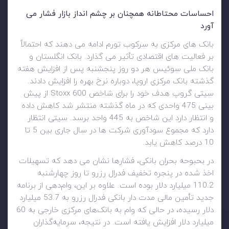
احساسات محتاطانه همچنان بر چشم انداز بازار فشار می
آورد
بانک های مرکزی به سرکوب تورم ادامه می دهند که احتمالاً
بر فعالیت های اقتصادی تأثیر می گذارد. بانک انگلستان و
بانک ملی سوئیس هر دو روز پنجشنبه پس از افزایش هفته
گذشته بانک مرکزی اروپا، دوباره نرخ بهره را افزایش دادند.
سیتی گروپ هدف خود را برای شاخص Stoxx 600 از پیش
بینی 475 واحدی که در ماه گذشته منتشر شد کاهش داده
و انتظار دارد این شاخص به 445 واحد برسد. سیتی انتظار
دارد که مجموع سودآوری شرکت ها در سال جاری بین 5 تا
10 درصد کاهش یابد.
در بحبوحه بحران بانکی، فشارها نشان می دهد که تسهیلات
اخذ شده در پنجره تخفیف فدرال رزرو تا روز چهارشنبه
110.2 میلیارد دلار بوده است. علاوه بر این، وام‌دهی از برنامه
جدید تأمین مالی مدت دار بانکی فدرال رزرو به 53.7 میلیارد
دلار رسیده، در حالی که وام به بانک‌های مرکزی خارجی به 60
میلیارد دلار افزایش یافته است. در نتیجه، سرمایه‌گذاران