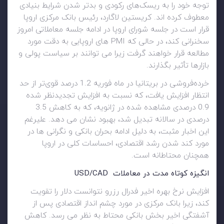
توجه خود را به ریسک‌های رکودی و بدتر شدن شرایط بنیادی
معطوف کرده اند. کریستین لاگارد، رئیس بانک مرکزی اروپا
قرار است در جلسه شورای اروپا در ادامه جلسه معاملاتی امروز
سخنرانی کند، در حالی که PMI های اروپایی به دقت مورد
مطالعه قرار خواهند گرفت زیرا می توانند بر سیاست پولی و
بازارها تأثیر بگذارند.
خرده‌فروشی در بریتانیا در ماه فوریه 1.2 درصد قوی‌تر از حد
انتظار افزایش یافت، که نسبت به افزایش تجدیدنظر شده
0.9 درصدی مشاهده شده در ژانویه، که به کاهش 3.5
درصدی در سالانه تبدیل شد، بهبود نشان می دهد. علیرغم
این اخبار مثبت، به دلیل ادامه بحران بانکی و نگرانی ها در
مورد کند شدن رشد اقتصادی، احساسات کلی در اروپا
همچنان محتاطانه است.
انگیزه کوتاه مدت در معاملات
USD/CAD
افزایش نرخ بهره اخیر فدرال رزرو نتوانست دلار را تقویت
کند، زیرا بانک مرکزی در مورد چشم انداز اقتصادی پس از
آشفتگی اخیر بخش بانکی محتاط به نظر می رسد. کاهش