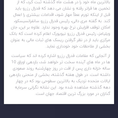
بالاترین ماه خود را در هشت ماه گذشته ثبت کرد، که از
تخمین ها فراتر رفته و نشان می دهد که فدرال رزرو باید
قبل از اینکه تورم عملاً مهار شود، اقدامات بیشتری را اعمال
کند. به گفته مری دالی، رئیس فدرال رزرو سانفرانسیسکو،
امکان توقف افزایش نرخ بهره وجود ندارد. علاوه بر این، جان
ویلیامز، رئیس فدرال رزرو نیویورک اعلام کرده است که بانک
مرکزی باید از در نظر گرفتن ریسک های ثبات مالی به عنوان
بخشی از ملاحظات خود خودداری نماید.
از آنجایی که مقامات فدرال رزرو اشاره کرده اند که سیاست
ها در ماه های آینده سخت تر خواهد شد، بازدهی اوراق 10
ساله خزانه داری پس از افت در روز چهارشنبه روند صعودی
داشته است. در طول هفته گذشته، بخشی از منحنی بازدهی
ایالات متحده نزدیک به بالاترین سطوحی بود که در چهار
دهه گذشته مشاهده شده بود. این نشانه نگرانی سرمایه
گذاران در مورد بزرگ ترین اقتصاد جهان است.