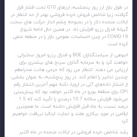
در طول بازار ارز روز پنجشنبه، ارزهای G10 تحت فشار قرار
گرفتند زیرا شاخص فروش خرده فروشی بهتر از حد انتظار در
ایالات متحده دلار را در بحبوحه چشم انداز حرکت های سخت
گیرانه فدرال رزرو افزایش داد. در همین حال ادامه شیوع
COVID-19 در چین احساسات عمومی بازار را در منطقه منفی
کرده است.
انبوهی از سیاستگذاران BOE و فدرال رزرو امروز سخنرانی
خواهند کرد و به سرمایه گذاران سرنخ های بیشتری برای
ارزیابی می دهند. انتظار می رود که جرمی هانت صدراعظم
چندین تدابیر را اعلام کند. در روز پنج‌شنبه، به عنوان بخشی
از انتشار داده‌های آتی در اروپا، نکته مهم آخرین انتشار رقم
CPI برای منطقه یورو در ماه اکتبر خواهد بود که پیش‌بینی
می‌شود افزایش سالانه 10.7 درصدی را تأیید کند که 1.5
درصد نسبت به ماه قبل افزایش داشته است. ما همچنین
ارقامی در مورد بیکاری هلند و تجارت ایتالیا دریافت خواهیم
کرد.
رشد شاخص خرده فروشی در ایالات متحده در ماه اکتبر