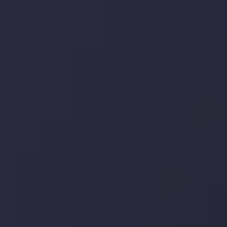
وضعیت روزانه بازار
در بخش تازه ترین تحولات بازار، با بازارهای مالی همراه باشید،
بدانید چه اتفاقی در حال روی دادن است و چه چیزی بر بازارها
تأثیر می گذارد. بر این اساس، محرک های بازار و روند آن ها را
تحلیل کنید و استراتژی های معاملاتی خود را بسازید.
جدیدترین تغییرات
تاثیر تولیدات صنعتی چین بر بازارها
توسط
Inveslo Analysis Team
Market Analysis and Education
تاریخ
مشاهده بیشتر
19 May @ 12:17