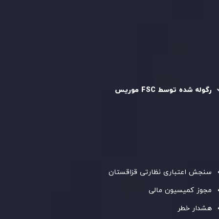
سیاست استرداد وجه
سیاست AML
رگوله و تایید شده
رگوله شده توسط FSC موریس
شرکت
Inveslo Limited
، ثبت‌شده در موریس با شماره ثبت
C230595
و دفتر مرکزی در
C/o Legacy Capital Ltd. Second
Floor, Suite 201, The Catalyst Ebene
، تحت نظارت کمیسیون
خدمات مالی جمهوری موریس فعالیت می‌کند. این شرکت با
داشتن مجوز معامله‌گری سرمایه‌گذاری،
GB25205645
، به رعایت
دقیق استانداردهای نظارتی پایبند است و محیطی امن و شفاف
برای معاملات جهانی و حفاظت از مشتریان فراهم می‌آورد.
سنجش اعتباری نظارتی قزاقستان
مجوز کمیسیون مالی
هشدار خطر