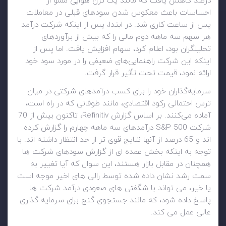
درصد کاهش یافت که مانند یک ترن هوایی مملو از
احساسات باعث معکوس شدن سودهای قبلی در معاملات
پس از ساعت کاری شد. در ابتدا، پس از اینکه شرکت درآمد
هر سهم سه ماهه دوم مالی را که بیش از برآوردهای
تحلیلگران بود، اعلام کرد، سهام افزایش یافت. اما پس از
اینکه این شرکت راهنمایی‌های ضعیفی را در مورد سود خود
ارائه نمود، قیمت تحت تأثیر قرار گرفت.
سرمایه‌گذاران خود را برای کسب درآمدهای شرکتی در میان
ترس احتمالی رکود اقتصادی، مانند طوفانی که در راه است،
آماده می‌کنند. بر اساس گزارش Refinitiv، تاکنون بیش از 70
شرکت S&P 500 درآمدهای سه ماهه چهارم را گزارش کرده
اند و 65 درصد از آنها نتایج قوی تر از حد انتظار داشته اند. با
توجه به اینکه بخش عمده ای از گزارش سودهای شرکت ها
همچنان در مقابل بازار هستند، این سوال که آیا تغییر به
سمت رشد نشان داده شده توسط رالی های اخیر موجه است
یا خیر، می تواند با شگفتی های صعودی درآمد شرکت ها
پاسخ داده شود، که مانند جستجوی گنج برای سرمایه گذاری
عالی عمل می کند.