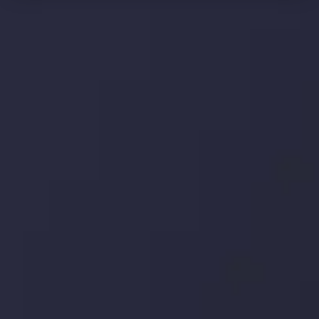
وضعیت روزانه بازار
در بخش تازه ترین تحولات بازار، با بازارهای مالی همراه باشید،
بدانید چه اتفاقی در حال روی دادن است و چه چیزی بر بازارها
تأثیر می گذارد. بر این اساس، محرک های بازار و روند آن ها را
تحلیل کنید و استراتژی های معاملاتی خود را بسازید.
جدیدترین تغییرات
تاثیر تولیدات صنعتی چین بر بازارها
توسط
Inveslo Analysis Team
Market Analysis and Education
تاریخ
مشاهده بیشتر
19 May @ 12:17