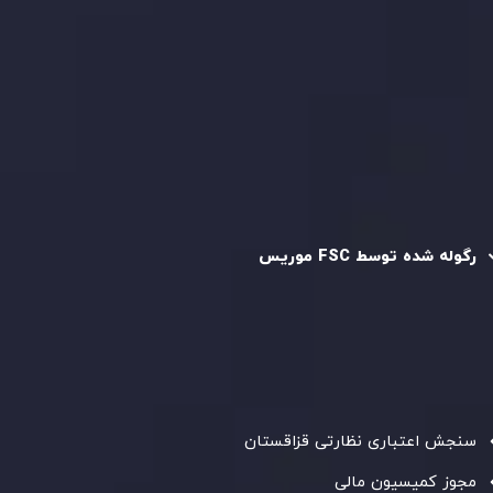
سیاست حفظ حریم خصوصی
سیاست استرداد وجه
سیاست AML
رگوله و تایید شده
رگوله شده توسط FSC موریس
شرکت
Inveslo Limited
، ثبت‌شده در موریس با شماره ثبت
C230595
و دفتر مرکزی در
C/o Legacy Capital Ltd. Second
Floor, Suite 201, The Catalyst Ebene
، تحت نظارت کمیسیون
خدمات مالی جمهوری موریس فعالیت می‌کند. این شرکت با
داشتن مجوز معامله‌گری سرمایه‌گذاری،
GB25205645
، به رعایت
دقیق استانداردهای نظارتی پایبند است و محیطی امن و شفاف
برای معاملات جهانی و حفاظت از مشتریان فراهم می‌آورد.
سنجش اعتباری نظارتی قزاقستان
مجوز کمیسیون مالی