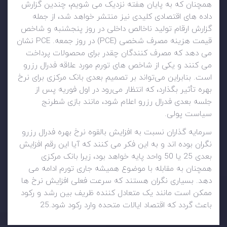
همچنان که به پایان هفته نزدیک می شویم، چندین گزارش
داده های اقتصادی کلیدی نیز منتشر خواهد شد، از جمله
گزارش ارقام تولید ناخالص داخلی در روز پنجشنبه و شاخص
قیمت هزینه مصرف شخصی (PCE) در روز جمعه. PCE نشان
می دهد که مصرف کنندگان چقدر برای محصولات پرداخت
می کنند و یکی از شاخص های تورم مورد علاقه فدرال رزرو
است. بنابراین می‌تواند بر تصمیم بعدی بانک مرکزی برای نرخ
بهره تأثیر بگذارد، که انتظار می‌رود در اول فوریه پس از
جلسه بعدی فدرال رزرو اعلام شود، مانند بازی شطرنج
سیاست پولی.
سرمایه گذاران نسبت به افزایش بالقوه نرخ بهره فدرال رزرو
نگران بوده اند و به این فکر می کنند که آیا این رقم افزایش
بعدی 25 یا 50 واحد پایه خواهد بود، زیرا بانک مرکزی
همچنان به مقابله با موضوع همیشه جاری تورم ادامه می
دهد. بسیاری نگران هستند که سرعت فعلی افزایش نرخ ها
ممکن است مانند یک متعادل کننده ظریف بین رشد و رکود
باعث گردد که اقتصاد ایالات متحده وارد رکود شود.25