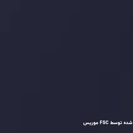
ما را در شبکه های اجتماعی
دنبال کنید
و تایید شده
ه توسط FSC موریس
Inveslo Limited
، ثبت‌شده در موریس با شماره