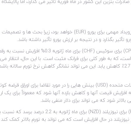
ادرات بنزین این کشور در ماه فوریه تأثیر می گذارد، اما پالایشگا
نشست یوروگروپ در روز دوشنبه، 13 فوریه، رویداد مهمی برای یورو (EUR) 
أثیر بگذارد و در نتیجه بر ارزش یورو تأثیر داشته باشد.
سالانه (سال به سال) برای سوئیس از 2.8٪ به 2.7٪ کاهش یابد. این می تواند نشانگر کاهش نرخ
حراج اوراق قرضه 3 ماهه و اوراق 6 ماهه در ایالات متحده (USD) بینش هایی را در مو
به افزایش قیمت آنها و کاهش بازده آنها شود که معمولاً برای یک 
بالاتر شود که می تواند برای دلار منفی باشد.