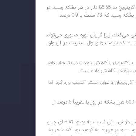
بهای معاملات آتی نفت برنت 74 سنت کاهش یافت که معادل 0.9 درصد کاهش بود و تا ساعت 4 صبح به وقت گرینویچ به 85.65 دلار در هر بشکه رسید. در
همین حال، نفت خام وست تگزاس اینترمدیت آمریکا پس از 2.1 درصد افزایش در جلسه قبل، به 78.99 دلار در هر بشکه رسید که 73 سنت یا 0.9 درصد
 می‌کنند، زیرا گزارش تورم محوری می‌تواند
 است که قیمت های وال استریت در آن وارد
الیت اقتصادی را کاهش دهد و در نتیجه تقاضا
های عرضه را کاهش داده است.
ربایجان و عراق است، آسیب وارد کرد. اما
قیمت نفت در روز جمعه شاهد افزایش بود که با اعلام روسیه برای کاهش تولید نفت خام در ماه مارس به میزان 500 هزار بشکه در روز یا تقریباً 5 درصد از
رشد قیمت را می توان در خوش بینی نسبت به بهبود تقاضای چین
دیت‌های مربوط به کووید بود که منجر به