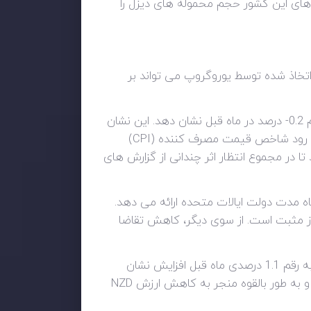
ه های این کشور حجم محموله های دیزل را
خواهد بود، زیرا بحث ها و تصمیمات اتخاذ شده توسط یوروگروپ می تواند بر
انتظار می رود شاخص قیمت مصرف کننده (CPI) برای سوئیس (CHF) برای ماه ژانویه 0.3% افزایش نسبت به رقم 0.2- درصد در ماه قبل نشان دهد. این نشان
می دهد که تورم در سوئیس در حال افزایش است، که به طور کلی برای فرانک مثبت است. با این حال، انتظار می رود شاخص قیمت مصرف کننده (CPI)
 تورم سالانه باشد تا در مجموع انتظار اثر چندانی از گزارش های
رد تقاضا برای اوراق قرضه کوتاه مدت دولت ایالات متحده ارائه می دهد.
ارز مثبت است. از سوی دیگر، کاهش تقاضا
انتظار می رود شاخص قیمت مواد غذایی (FPI) برای نیوزیلند (NZD) برای ماه ژانویه به 2.2 درصد برسد که نسبت به رقم 1.1 درصدی ماه قبل افزایش نشان
خواهد داد. بر این اساس قیمت مواد غذایی در نیوزیلند در حال افزایش است که می تواند به تورم بالاتر کمک کند و به طور بالقوه منجر به کاهش ارزش NZD