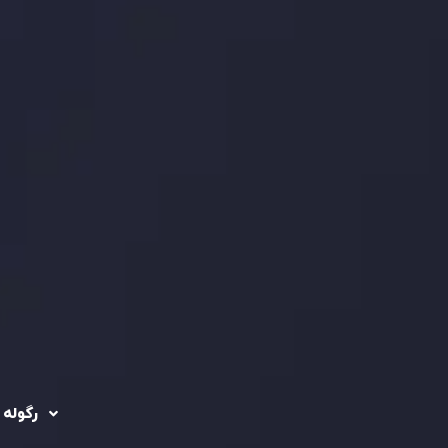
رگوله 
 حساب ها
سیاست حفظ حریم
خصوصی
ریدینگ
رگوله شد
سیاست استرداد وجه
شرکت