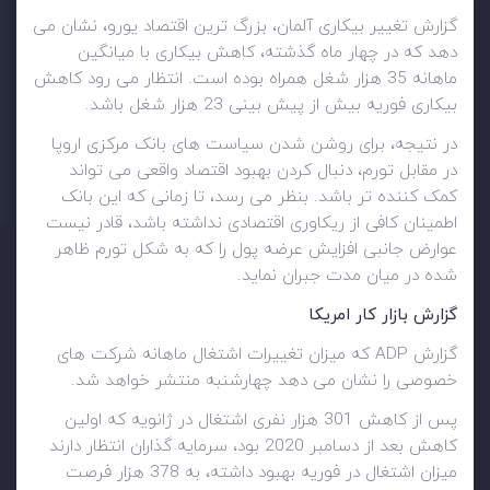
گزارش تغییر بیکاری آلمان، بزرگ ترین اقتصاد یورو، نشان می
دهد که در چهار ماه گذشته، کاهش بیکاری با میانگین
ماهانه 35 هزار شغل همراه بوده است. انتظار می رود کاهش
بیکاری فوریه بیش از پیش بینی 23 هزار شغل باشد.
در نتیجه، برای روشن شدن سیاست های بانک مرکزی اروپا
در مقابل تورم، دنبال کردن بهبود اقتصاد واقعی می تواند
کمک کننده تر باشد. بنظر می رسد، تا زمانی که این بانک
اطمینان کافی از ریکاوری اقتصادی نداشته باشد، قادر نیست
عوارض جانبی افزایش عرضه پول را که به شکل تورم ظاهر
شده در میان مدت جبران نماید.
گزارش بازار کار امریکا
گزارش ADP که میزان تغییرات اشتغال ماهانه شرکت های
خصوصی را نشان می دهد چهارشنبه منتشر خواهد شد.
پس از کاهش 301 هزار نفری اشتغال در ژانویه که اولین
کاهش بعد از دسامبر 2020 بود، سرمایه گذاران انتظار دارند
میزان اشتغال در فوریه بهبود داشته، به 378 هزار فرصت