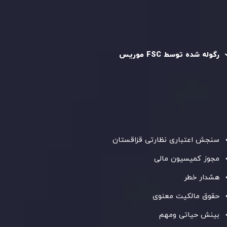
رگوله و تایید شده
رگوله شده توسط FSC موریس
شرکت
Inveslo Limited
، ثبت‌شده در موریس با شماره ثبت
C230595
و دفتر مرکزی در
C/o Legacy Capital Ltd. Second
Floor, Suite 201, The Catalyst Ebene
، تحت نظارت کمیسیون
خدمات مالی جمهوری موریس فعالیت می‌کند. این شرکت با
داشتن مجوز معامله‌گری سرمایه‌گذاری،
GB25205645
، به رعایت
دقیق استانداردهای نظارتی پایبند است و محیطی امن و شفاف
برای معاملات جهانی و حفاظت از مشتریان فراهم می‌آورد.
سنجش اعتباری نظارتی قزاقستان
مجوز کمیسیون مالی
هشدار خطر
حقوق مالکیت معنوی
بینش حیاتی ومهم