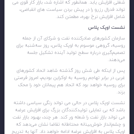
شغلی افزایش یابد. همانطور که اشاره شد، بازار کار قوی می
تواند فدرال رزرو را در پیش بردن سیاست های انقباضی،
شامل افزایش نرخ بهره، مطمتن کند.
نشست اوپک پلاس
سازمان کشورهای صادرکننده نفت و شرکای آن از جمله
روسیه، گروهی موسوم به اوپک پلاس، روز سه‌شنبه برای
تصمیم‌گیری درباره سطح تولید آینده تشکیل جلسه
می‌دهند.
پس از اینکه طی شش روز گذشته شاهد اتحاد کشورهای
غربی در برابر تهاجم روسیه به اوکراین بودیم، امروز فرصتی
برای روسیه خواهد بود که اتحاد هم پیمانان خود را محک
بزند.
نشست اوپک پلاس در حالی می تواند رنگی سیاسی داشته
باشد که بی تمایلی تولیدکنندگان بزرگ برای افزایش عرضه
می تواند بازار نفت را شعله ور کند. هر چند، بهبود بازار نفت
و چشم‌انداز خوش‌بینانه محتاطانه تقاضا نشان می‌دهد که
اوپک پلاس به افزایش عرضه ادامه خواهد داد. آنها به تدریج