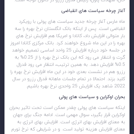
حال، شهادت پاول، رئیس فدرال رزرو در کانون توجه است.
آغاز چرخه سیاست های انقباضی
ماه مارس آغاز چرخه جدید سیاست های پولی با رویکرد
انقباضی است. پس از اینکه بانک انگلستان نرخ بهره را سه
بار متوالی افزایش داد، کانادا و امریکا هم افزایش نرخ های
بهره را در این ماه شروع خواهند کرد. بانک مرکزی کانادا امروز
در جلسه خود درباره افزایش 25 واحد اساسی تصمیم خواهد
گرت و انتظار می رود که این بانک نرخ بهره را از 0.25% به
0.5% افزایش دهد. به همین ترتیب، انتظار می رود فدرال
رزرو هم در نشست بعدی خود در این ماه افزایش نرخ بهره را
کلید بزند. احتمالا در تمام جلسات ماهانه فدرال رزرو در سال
2022 شاهد یک افزایش 25 واحدی نرخ بهره باشیم.
بحران اوکراین و سیاست های پولی
اینکه سیاست های پولی چقدر ممکن است تحت تاثیر بحران
اوکراین قرار بگیرد، سوال مهمی است. ادامه جنگ برای جهان
به معنای افزایش بهای انرژی است. افزایش بهای انرژی به
معنای افزایش هزینه تولید است. و در شرایطی که نرخ تورم