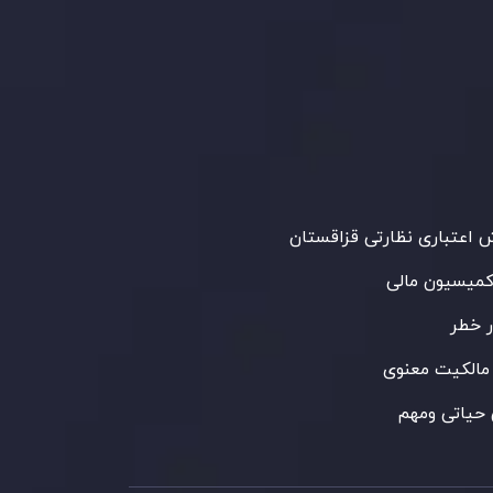
Inveslo Limited
، ثبت‌شده در موریس با شماره
C23059
و دفتر مرکزی در
C/o Legacy Capital
،
Ltd. Second Floor, Suite 201, The Catalyst
ظارت کمیسیون خدمات مالی جمهوری موریس
 می‌کند. این شرکت با داشتن مجوز معامله‌گری
‌گذاری،
GB25205645
، به رعایت دقیق
اردهای نظارتی پایبند است و محیطی امن و
رای معاملات جهانی و حفاظت از مشتریان
می‌آورد.
اعتباری نظارتی قزاقستان
کمیسیون مالی
 خطر
مالکیت معنوی
حیاتی ومهم