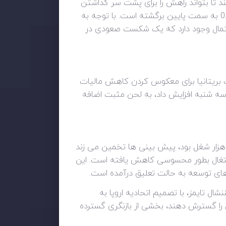
بوده و آماده است از آن عبور کند تا بتواند راهش را برای پشت سر گذاشتن
مقاومت مهم 0.9900 باز نماید. پس از یک بازگشت قوی تر، ای نجفت ارز در محدوده فشرده ی بین 0.9735-0.9850 به سمت پایین برگشته است. با توجه به
است، این احتمال وجود دارد که یک شکست صعودی در
ت بریتانیا برای معکوس کردن کاهش مالیات
ا که نرخ بهره را کمتر از حد انتظار 25 واحد پایه در اوایل روز سه شنبه افزایش داد، به لحن مثبت اضافه
داد اصلی این هفته انتشار آمار اشتغال ایالات متحده در روز جمعه خواهد بود. در مقایسه با رقم قبلی که 315 هزار شغل بود، پیش بینی ها تخمین می زند
های ایجاد اشتغال بطور محسوسی کاهش یافته است. این
ه های توسعه به حالت تعلیق درآمده است.
ال تایمز، با تصمیم اتحادیه اروپا به
را گسترش دهند، بخشی از بازنگری گسترده