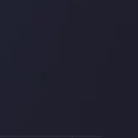
شرکا
با ما 
بیانیه سلب مسئولیت
قراردا
ریسک
اینوسلو با دریافت جایز
جلب کرد. این افتخار، ن