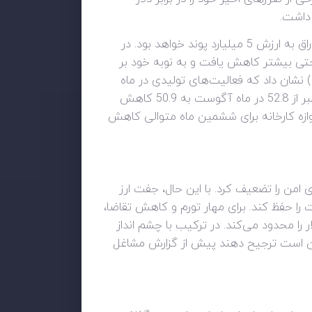
بیانیه ای از سوی بانک انگلستان منتشر شده که در آن مجدداً تأیید شده است که قادر به اجرای برنامه ی خرید اوراق به ارزش 5 میلیارد پوند خواهد بود. در
حتی بیشتر کاهش یافت و به نوبه خود بر
دلار تاثیر گذاشت. در یک جلسه روزانه فروش دلار، احساسات صعودی پس از بررسی موسسه مدیریت عرضه (ISM) نشان داد که فعالیت‌های تولیدی در ماه
سپتامبر با کندترین سرعت خود در نزدیک به دو سال و نیم اخیر رشد کرده است. شاخص PMI تولیدی ISM سپتامبر از 52.8 در ماه آگوست به 50.9 کاهش
وازه کارخانه برای ششمین ماه متوالی کاهش
 امن را تضعیف کرد. با این حال، جفت ارز
کت را حفظ کند. برای مهار تورم و کاهش تقاضا،
را محدود می‌کند. در ترکیب با چشم انداز
ن ممکن است ترجیح دهند پیش از گزارش مشاغل