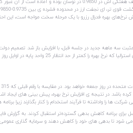
جفت ارز EUR/USD حول و حوش بالاترین سقف هفتگی اش در 0.9850 در نوسان 
مریکا (DXY) به دلیل افزایش نرخ‌های بهره فدرال رزرو با یک مرحله سخت مواجه 
ع مثبت سه ماهه جدید در جلسه قبل، با افزایش باز شد. تصمیم دول
پیشنهادی برای افراد با درآمد بالا و بانک مرکزی استرالی
روی
تحده 250 هزار شغل ایجاد کرده باشد. در نتیجه ی افزایش نرخ بهره، پیش بینی 
رکت ها را واداشته تا فرآیند استخدام را کنار بگذارند زیرا برنام
ل برای برنامه کاهش بدهی گسترده‌تر استقبال کردند. به گزارش فایننش
ه می شود تا بدهی های خود را کاهش دهند و سرمایه گذاری عمومی 