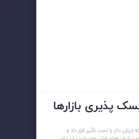
سک پذیری بازارها
پا پس از گزارش ناامیدکننده PMI تولید موسسه ISM ایالات متحده که ارزش دلار را تحت تأثیر قرار داد و
ز ضررهای اخیر خود را در برابر دلار