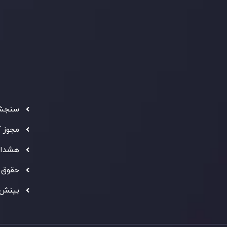
سیاست استرداد وجه
شرکت
تماس بگیرید
ثبت
5
سیاست AML
 Ebene
د مشتری
تحت ن
فعالیت
سرمایه
استاند
شفاف ب
فراهم 
سنجش 
ه معتبر
" بهترین کارگزار فین تک فارکس "
توجه ها را به خود
مجوز 
شانی از شایستگی و کیفیت بالای خدمات اینوسلو می باشد.
هشدار
حقوق 
بینش 