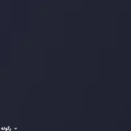
رگوله 
 حساب ها
سیاست حفظ حریم
خصوصی
ریدینگ
رگوله شد