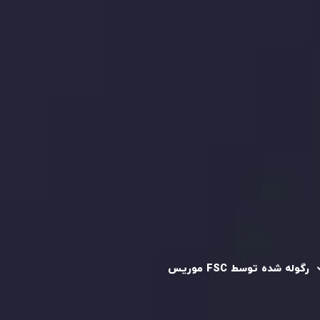
بیانیه سلب مسئولیت ریسک
بررسی حساب ها
کپی تریدینگ
قرارداد مشتری
سیاست حفظ حریم خصوصی
سیاست استرداد وجه
سیاست AML
رگوله و تایید شده
رگوله شده توسط FSC موریس
شرکت
Inveslo Limited
، ثبت‌شده در موریس با شماره ثبت
C230595
و دفتر مرکزی در
C/o Legacy Capital Ltd. Second
Floor, Suite 201, The Catalyst Ebene
، تحت نظارت کمیسیون