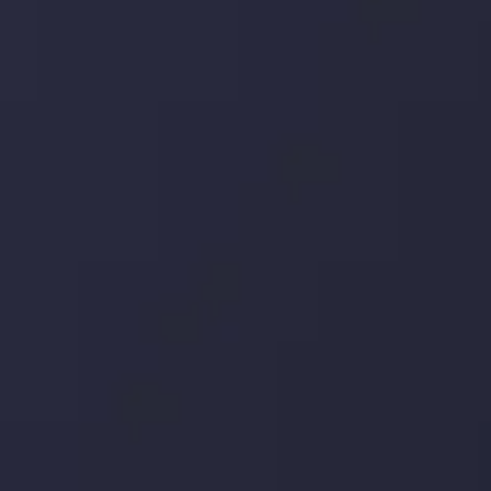
توسط
Inveslo Analysis Team
Market Analysis and Education
تاریخ
مشاهده بیشتر
19 May @ 12:17