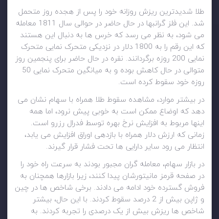
طلا شدیدترین ریزش روزانه خود را پس از هجده روز متحمل
شد. این فلز گرانبها در حال حاضر در حوالی سال 1811 معامله
می شود، به نظر می رسد که خرس ها به دنبال این هستند
که این رقم را به 1800 دلار در نزدیکی متحرک نمایی متحرک
نمایی 200 روزه برگردانند. نقره در حال حاضر برای پنجمین روز
متوالی در حال کاهش بوده و به میانگین متحرک نمایی 50
روزه خود سقوط کرده است.
در بیشتر موارد، مشاهده سقوط طلا همراه با سهام نشان می
دهد که اوضاع ممکن است به خوبی پیش نرود، اما همه
اینها مربوط به افزایش نرخ بهره توسط فدرال رزرو است.
زمانی که ارزش دلار همراه با بازدهی اوراق افزایش می یابد،
انتظار می رود سایر دارایی ها تحت فشار قرار گیرند.
در بازار سهام، معامله گران مجبور بودند به سرعت راه خود را
در صفحه قرمز مانیتورشان پیدا کنند، زیرا بازارها همچنان به
فروش گسترده خود ادامه می دادند. برخی شاخص ها در چین
و ژاپن بیش از 2 درصد سقوط کردند. با این حال، بیشتر
شاخص ها ریزش بیش از یک درصدی را تجربه کردند. به