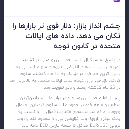
چشم انداز بازار: دلار قوی تر بازارها را
تکان می دهد، داده های ایالات
متحده در کانون توجه
در پاسخ به سیگنال رئیس فدرال رزرو مبنی بر تشدید
تدریجی سیاست های انقباضی، بازارهای سهام آسیایی به
پایین ترین حد خود در نزدیک به 15 ماه گذشته سقوط
کردند، بازدهی اوراق کوتاه مدت ایالات متحده به بالاترین حد
در 23 ماه گذشته رسید و دلار تقویت شد.
پس از اعلام فدرال رزرو، یورو در برابر دلار به پایین‌ترین
سطح دو ماهه خود در حدود 1.12 سقوط کرد، این احتمال
وجود دارد که سیاست‌های متفاوت فدرال رزرو نسبت به
بانک مرکزی اروپا روند افزایشی یورو را محدود کند و روند
نزولی EUR/USD حداقل تا جلسه مارس ECB ادامه یابد.