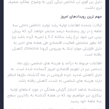
دلیل ین قوی تر، شاخص نیکی ژاپن به وضوح عملکرد ضعیف
تری داشت.
مهم ترین رویدادهای امروز
ایالات متحده اطلاعات اولیه رشد تولید ناخالص داخلی سه
ماهه را در روز پنجشنبه درصد منتشر خواهد کرد که پیش
بینی می شود نرخ رشد سالانه 5.2 را تجربه کرده باشد چرا
که بطور مشخص فعالیت اقتصادی طی هفته های اخیر به
دلیل افزایش موارد ابتلا به ویروس کرونا Omicron، کاهش
یافته است.
اطلاعات مربوط به درآمد و هزینه های شخصی برای ماه
دسامبر نیز در تقویم اقتصادی امروز گنجانده شده است. به
دلیل کاهش شدید خرده فروشی در ماه گذشته، بازارها انتظار
دارند هزینه های شخصی به شدت کاهش یافته باشد.
پنجشنبه شاهد انتشار گزارش هفتگی در مورد ادعاهای اولیه
بیکاری نیز خواهیم بود که در هفته گذشته به بالاترین سطح
سه ماهه خود رسید.