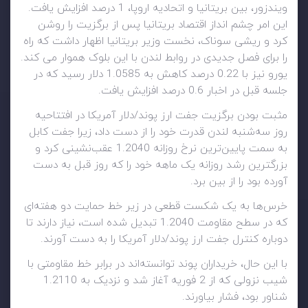
ویندزور، بین بریتانیا و اتحادیه اروپا، 1 درصد افزایش یافت.
این امر چشم انداز اقتصاد بریتانیا پس از برگزیت را روشن
کرد و ریشی سوناک، نخست وزیر بریتانیا اظهار داشت که راه
را برای فصل جدیدی در روابط لندن با این بلوک هموار می کند.
یورو نیز با 0.22 درصد کاهش به 1.0585 دلار رسید که در
جلسه قبل در اخبار 0.6 درصد افزایش یافت.
مثبت بودن برگزیت جفت ارز پوند/دلار آمریکا در افتتاحیه
روز سه‌شنبه لندن قدرت خود را از دست داد، زیرا جفت کابل
به سمت پایین‌ترین نرخ روزانه 1.2040 عقب‌نشینی کرد و
بزرگترین رشد روزانه یک ماهه خود را که روز قبل به دست
آورده بود را از بین برد.
خرس‌ها به یک شکست قطعی در زیر خط حمایت دو هفته‌ای
که در سطح مقاومت 1.2040 تبدیل شده است، نیاز دارند تا
دوباره کنترل جفت ارز پوند/دلار آمریکا را به دست آورند.
با این حال، خریداران پوند توانسته‌اند در برابر خط مقاومتی با
شیب نزولی که از 2 فوریه آغاز شد و نزدیک به 1.2110
شناور بود، فشار بیاورند.