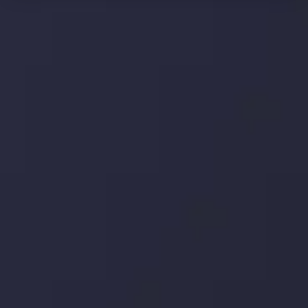
وضعیت روزانه بازار
در بخش تازه ترین تحولات بازار، با بازارهای مالی همراه باشید،
بدانید چه اتفاقی در حال روی دادن است و چه چیزی بر بازارها
تأثیر می گذارد. بر این اساس، محرک های بازار و روند آن ها را
تحلیل کنید و استراتژی های معاملاتی خود را بسازید.
جدیدترین تغییرات
تاثیر تولیدات صنعتی چین بر بازارها
توسط
Inveslo Analysis Team
Market Analysis and Education
تاریخ
مشاهده بیشتر
19 May @ 12:17