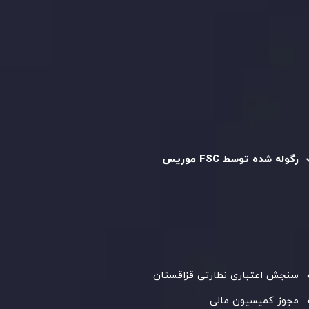
سیاست حفظ حریم خصوصی
سیاست استرداد وجه
سیاست AML
رگوله و تایید شده
رگوله شده توسط FSC موریس
شرکت
Inveslo Limited
، ثبت‌شده در موریس با شماره ثبت
C230595
و دفتر مرکزی در
C/o Legacy Capital Ltd. Second
Floor, Suite 201, The Catalyst Ebene
، تحت نظارت کمیسیون
خدمات مالی جمهوری موریس فعالیت می‌کند. این شرکت با
داشتن مجوز معامله‌گری سرمایه‌گذاری،
GB25205645
، به رعایت
دقیق استانداردهای نظارتی پایبند است و محیطی امن و شفاف
برای معاملات جهانی و حفاظت از مشتریان فراهم می‌آورد.
سنجش اعتباری نظارتی قزاقستان
مجوز کمیسیون مالی