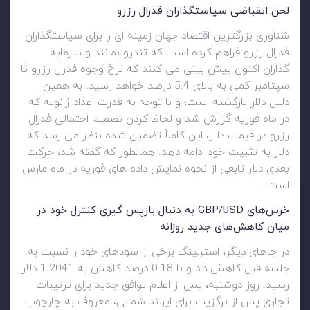
لحن اتقباضی سیاستگذاران فدرال رزرو
شناوری بزرگترین اقتصاد جهان زمینه ای را برای سیاستگذاران
فدرال رزرو فراهم کرده است که تندرو بمانند و سرمایه
گذاران اکنون پیش بینی می کنند که نرخ وجوه فدرال رزرو تا
سپتامبر کمی به بالای 5.4 درصد خواهد رسید. به همین
دلیل دلار بازگشته است، و با توجه به قدرت اعداد ژانویه که
در ماه فوریه گزارش شد و لحاظ کردن تصمیم احتمالی فدرال
رزرو در قیمت دلار، این کاملاً تضمین شده بنظر می رسد که
دلار به تثبیت خود ادامه دهد. همانطور که گفته شد، حرکت
بعدی دلار تابعی از نحوه نمایش داده های فوریه در ماه مارس
است.
خرس‌های
GBP/USD
به دنبال بازپس گیری کنترل خود در
میان کاهش‌های جدید روزانه
در جاهای دیگر، استرلینگ برخی از سودهای خود را نسبت به
جلسه قبل کاهش داد و با 0.18 درصد کاهش به 1.2041 دلار
رسید. روز دوشنبه، پس از اعلام توافق جدید برای ترتیبات
تجاری پس از برگزیت برای ایرلند شمالی، معروف به چارچوب