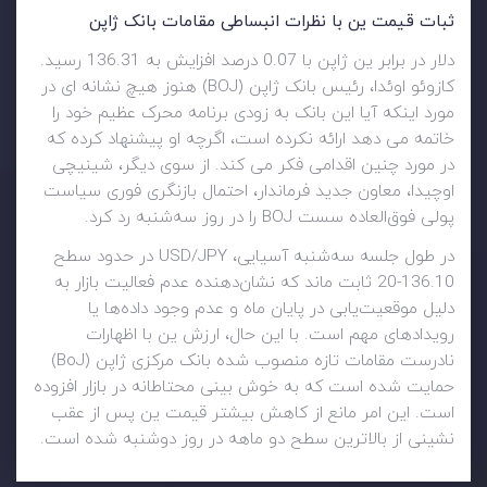
ثبات قیمت ین با نظرات انبساطی مقامات بانک ژاپن
دلار در برابر ین ژاپن با 0.07 درصد افزایش به 136.31 رسید.
کازوئو اوئدا، رئیس بانک ژاپن (BOJ) هنوز هیچ نشانه ای در
مورد اینکه آیا این بانک به زودی برنامه محرک عظیم خود را
خاتمه می دهد ارائه نکرده است، اگرچه او پیشنهاد کرده که
در مورد چنین اقدامی فکر می کند. از سوی دیگر، شینیچی
اوچیدا، معاون جدید فرماندار، احتمال بازنگری فوری سیاست
پولی فوق‌العاده سست BOJ را در روز سه‌شنبه رد کرد.
در طول جلسه سه‌شنبه آسیایی، USD/JPY در حدود سطح
136.10-20 ثابت ماند که نشان‌دهنده عدم فعالیت بازار به
دلیل موقعیت‌یابی در پایان ماه و عدم وجود داده‌ها یا
رویدادهای مهم است. با این حال، ارزش ین با اظهارات
نادرست مقامات تازه منصوب شده بانک مرکزی ژاپن (BoJ)
حمایت شده است که به خوش بینی محتاطانه در بازار افزوده
است. این امر مانع از کاهش بیشتر قیمت ین پس از عقب
نشینی از بالاترین سطح دو ماهه در روز دوشنبه شده است.