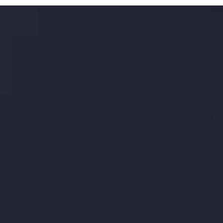
ودارها و روندها می باشد، فرصت های ایده آل سودآور را برای معاملات روزمره 
طلا افول می کند؟