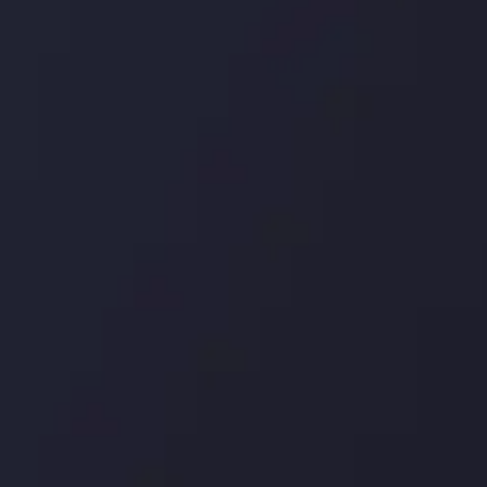
درباره ما
بررسی
سپرده ها و برداشت ها
کپی ت
شرکا
با ما 
بیانیه سلب مسئولیت
قراردا
ریسک