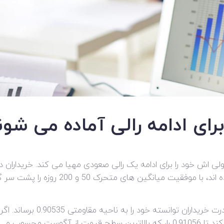
ط روند نزولی اش خود را برای ادامه یک رالی صعودی مهیا می کند. خریداران
دو سال و نیم اخیر در 0.85960 قیمت را برگرداند
این جفت ارز در معاملات سه شنب
مهم می تواند خریداران بیشتری را به بازار جذب کند تا 0.91056 را، که بالاترین 