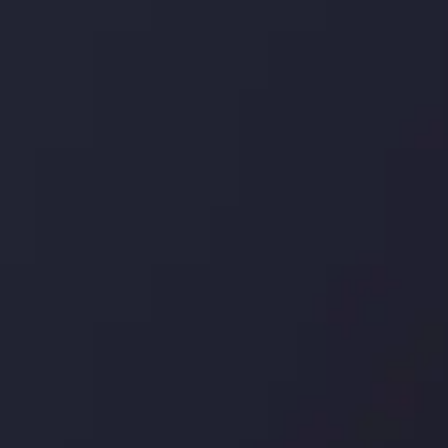
توسط
Inveslo Analysis Team