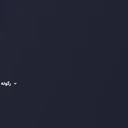
رگوله 
 حساب ها
سیاست حفظ حریم
خصوصی
ریدینگ
رگوله شد
سیاست استرداد وجه
شرکت
تماس بگیرید
ثبت
5
سیاست AML
 Ebene
د مشتری
تحت ن
فعالیت
سرمایه
استاند