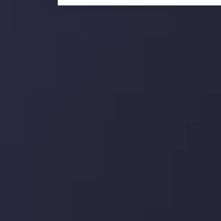
خود
جدیدترین تغییرات
یورو / دلار استرالیا: سوگیری نزولی پایین تر از
میانگین م