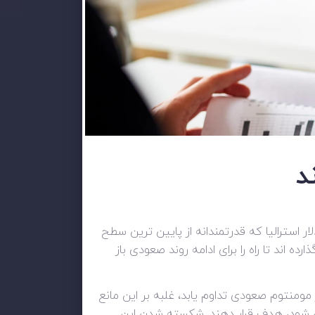
 دلار استرالیا که قدرتمندانه از پایین ترین سطح
ه اند، با موفقیت میانگین های متحرک 50 و 200 روزه را پشت سر گذارده اند تا راه را برای ادامه روند صعودی باز
ه با افزایش قدرت خریداران توانسته خود را به ناحیه مقاومتی 0.90535 برساند. اگر مومنتوم صعودی تداوم یابد، غلبه بر این مانع
سطح قیمت از آگوست محسوب می شود، هدف قرار دهند. شکسته شدن این