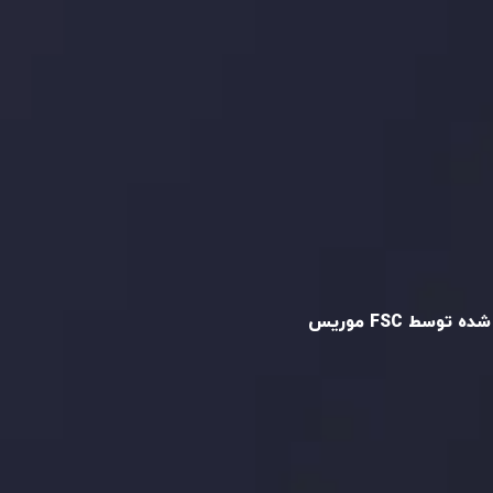
و تایید شده
ه توسط FSC موریس
Inveslo Limited
، ثبت‌شده در موریس با شماره
C23059
و دفتر مرکزی در
C/o Legacy Capital
،
Ltd. Second Floor, Suite 201, The Catalyst
ظارت کمیسیون خدمات مالی جمهوری موریس
 می‌کند. این شرکت با داشتن مجوز معامله‌گری
‌گذاری،
GB25205645
، به رعایت دقیق
اردهای نظارتی پایبند است و محیطی امن و