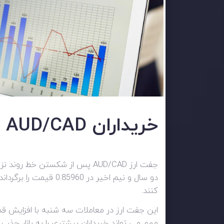
خریداران AUD/CAD برای ادامه رالی آماده می شوند
جفت ارز AUD/CAD پس از شکستن خ
کنند.