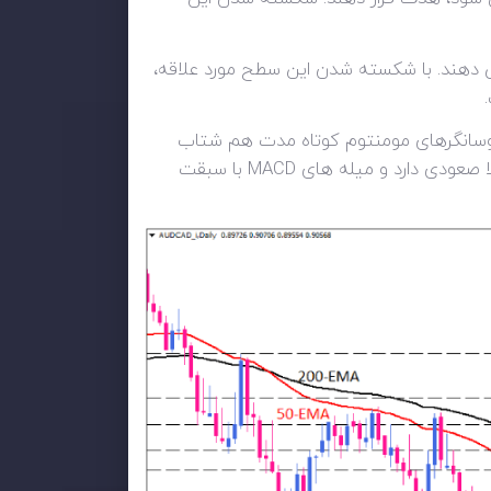
 فروشندگان بخواهند رالی را متوقف کنند باید قیمت را تا آخرین کف قیمتی در 0.89550 کاهش دهند. با شکسته شدن این سطح مورد علاقه،
وسانگرهای مومنتوم کوتاه مدت هم شتاب
صعودی را بازتاب می دهند. RSI در ناحیه خرید به سمت بالا در حرکت است. مومنتوم بالاتر از آستانه 100 گارد کاملا صعودی دارد و میله های MACD با سبقت