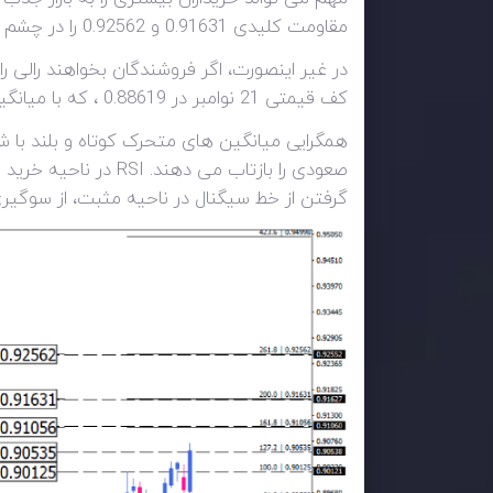
مقاومت کلیدی 0.91631 و 0.92562 را در چشم انداز قرار خواهد داد.
کف قیمتی 21 نوامبر در 0.88619 ، که با میانگین متحرک 200 روزه هم راستاست، در کانون توجه قرار خواهد گرفت.
همگرایی میانگین های متحرک کوتاه و بلند ب
گرفتن از خط سیگنال در ناحیه مثبت، از سوگیری