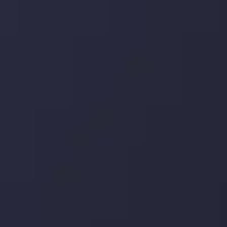
یورو / دلار استرالیا: سوگیری نزولی پایین تر از
میانگین م
توسط
Inveslo Analysis Team