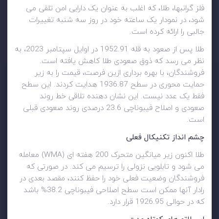
فلز گرانبها، طلا، که اغلب به عنوان یک دارایی امن تلقی می
شود، در نمودار یک ساعته خود در روز سه شنبه تغییرات
جالبی را ارائه کرده است.
طلا پس از صعود به قله 1952.91 در اوایل سپتامبر 2023، به
نظر می رسد که ذوق صعودی طلا کاهش یافته است.
فروشندگان، با بهره برداری ازین فرصت، قیمت را به زیر
حمایت محوری در سطح 1936.87 هدایت کردند. این سطح
فقط یک عدد نیست. این نشان دهنده تلاقی خط روند
صعودی و اصلاح فیبوناچی 23.6 درصدی روند صعودی قبلی
است.
چشم انداز تکنیکال فعلی
طلا اکنون زیر میانگین متحرک 200 هفته ای (WMA) معامله
می شود و تابلویی نزولی را ترسیم می کند. در صورتی که
فروشندگان وضعیت فعلی خود را حفظ کنند، مقصد بعدی در
رادار آنها ممکن است سطح اصلاحی فیبوناچی 38.2% باشد
که در حوالی 1926.95 قرار دارد.