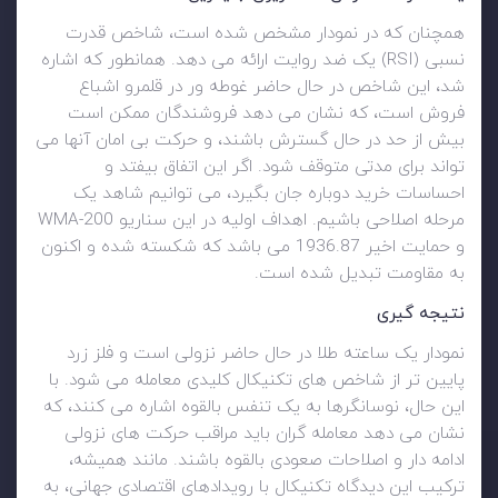
همچنان که در نمودار مشخص شده است، شاخص قدرت
نسبی (RSI) یک ضد روایت ارائه می دهد. همانطور که اشاره
شد، این شاخص در حال حاضر غوطه ور در قلمرو اشباع
فروش است، که نشان می دهد فروشندگان ممکن است
بیش از حد در حال گسترش باشند، و حرکت بی امان آنها می
تواند برای مدتی متوقف شود. اگر این اتفاق بیفتد و
احساسات خرید دوباره جان بگیرد، می توانیم شاهد یک
مرحله اصلاحی باشیم. اهداف اولیه در این سناریو 200-WMA
و حمایت اخیر 1936.87 می باشد که شکسته شده و اکنون
به مقاومت تبدیل شده است.
نتیجه گیری
نمودار یک ساعته طلا در حال حاضر نزولی است و فلز زرد
پایین تر از شاخص های تکنیکال کلیدی معامله می شود. با
این حال، نوسانگرها به یک تنفس بالقوه اشاره می کنند، که
نشان می دهد معامله گران باید مراقب حرکت های نزولی
ادامه دار و اصلاحات صعودی بالقوه باشند. مانند همیشه،
ترکیب این دیدگاه تکنیکال با رویدادهای اقتصادی جهانی، به