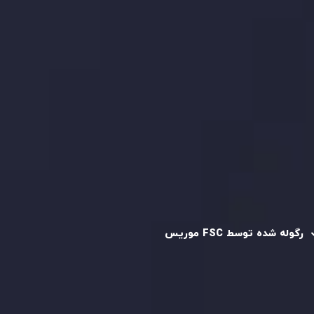
بررسی حساب ها
کپی تریدینگ
قرارداد مشتری
سیاست حفظ حریم خصوصی
سیاست استرداد وجه
سیاست AML
رگوله و تایید شده
رگوله شده توسط FSC موریس
شرکت
Inveslo Limited
، ثبت‌شده در موریس با شماره ثبت
C230595
و دفتر مرکزی در
C/o Legacy Capital Ltd. Second
Floor, Suite 201, The Catalyst Ebene
، تحت نظارت کمیسیون
خدمات مالی جمهوری موریس فعالیت می‌کند. این شرکت با
داشتن مجوز معامله‌گری سرمایه‌گذاری،
GB25205645
، به رعایت
دقیق استانداردهای نظارتی پایبند است و محیطی امن و شفاف