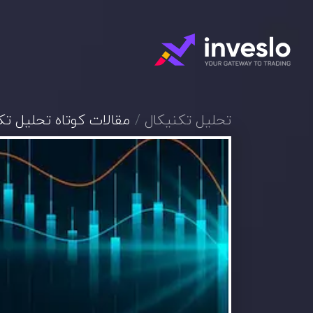
تحلیل تکنیکال
مقالات کوتاه تحلیل تک