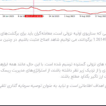
ی که سناریوی اولیه نزولی است، معامله‌گران باید برای برگشت‌های اح
 حال حاضر با سکته های نزولی گسترده ترسیم شده است. با این حال، مانند همه ا
را از نزدیک زیر نظر داشته باشند، از استراتژی‌های مدیریت ریسک م
ز تأثیر بگذارد مطلع باشند.
اهداف اطلاعاتی است و نباید به عنوان توصیه سرمایه گذاری تلق