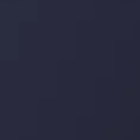
تحلیل تکنیکال
با کمک بینش های عمیق تکنیکال ما که متشکل از حقایق،
نمودارها و روندها می باشد، فرصت های ایده آل سودآور را برای
معاملات روزمره خود کشف کنید.
جدیدترین تغییرات
یورو / دلار استرالیا: سوگیری نزولی پایین تر از
میانگین م
توسط
Inveslo Analysis Team