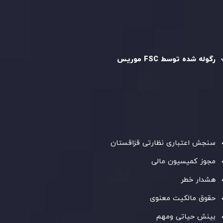
سیاست AML
رگوله و تایید شده
رگوله شده توسط FSC موریس
شرکت
Inveslo Limited
، ثبت‌شده در موریس با شماره ثبت
C230595
و دفتر مرکزی در
C/o Legacy Capital Ltd. Second
Floor, Suite 201, The Catalyst Ebene
، تحت نظارت کمیسیون
خدمات مالی جمهوری موریس فعالیت می‌کند. این شرکت با
داشتن مجوز معامله‌گری سرمایه‌گذاری،
GB25205645
، به رعایت
دقیق استانداردهای نظارتی پایبند است و محیطی امن و شفاف
برای معاملات جهانی و حفاظت از مشتریان فراهم می‌آورد.
سنجش اعتباری نظارتی قزاقستان
مجوز کمیسیون مالی
هشدار خطر
حقوق مالکیت معنوی
بینش حیاتی ومهم