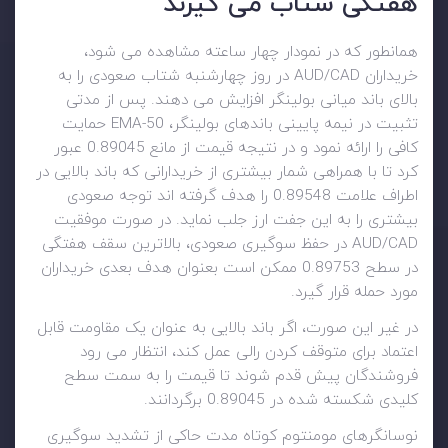
هفتگی شتاب می گیرند
همانطور که در نمودار چهار ساعته مشاهده می شود،
خریداران AUD/CAD در روز چهارشنبه شتاب صعودی را به
بالای باند میانی بولینگر افزایش می دهند. پس از مدتی
تثبیت در نیمه پایینی باندهای بولینگر، 50-EMA حمایت
کافی را ارائه نمود و در نتیجه قیمت از مانع 0.89045 عبور
کرد تا با همراهی شمار بیشتری از خریدارانی که باند بالایی در
اطراف علامت 0.89548 را هدف گرفته اند توجه صعودی
بیشتری را به این جفت ارز جلب نماید. در صورت موفقیت
AUD/CAD در حفظ سوگیری صعودی، بالاترین سقف هفتگی
در سطح 0.89753 ممکن است بعنوان هدف بعدی خریداران
مورد حمله قرار گیرد.
در غیر این صورت، اگر باند بالایی به عنوان یک مقاومت قابل
اعتماد برای متوقف کردن رالی عمل کند، انتظار می رود
فروشندگان پیش قدم شوند تا قیمت را به سمت سطح
کلیدی شکسته شده در 0.89045 برگردانند.
نوسانگرهای مومنتوم کوتاه مدت حاکی از تشدید سوگیری