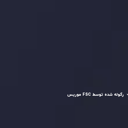
بررسی حساب ها
کپی تریدینگ
قرارداد مشتری
سیاست حفظ حریم خصوصی
سیاست استرداد وجه
سیاست AML
رگوله و تایید شده
رگوله شده توسط FSC موریس
شرکت
Inveslo Limited
، ثبت‌شده در موریس با شماره ثبت
C230595
و دفتر مرکزی در
C/o Legacy Capital Ltd. Second
Floor, Suite 201, The Catalyst Ebene
، تحت نظارت کمیسیون
خدمات مالی جمهوری موریس فعالیت می‌کند. این شرکت با
داشتن مجوز معامله‌گری سرمایه‌گذاری،
GB25205645
، به رعایت
دقیق استانداردهای نظارتی پایبند است و محیطی امن و شفاف