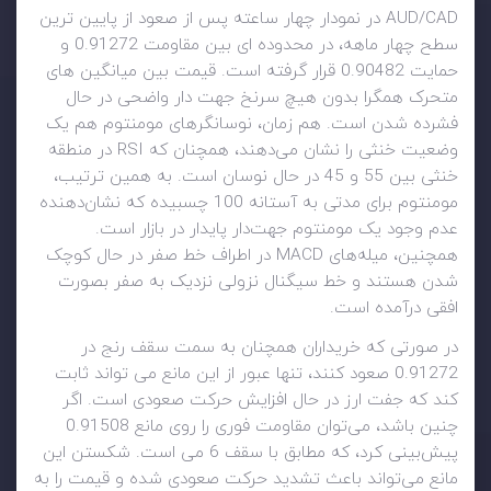
AUD/CAD در نمودار چهار ساعته پس از صعود از پایین ترین
سطح چهار ماهه، در محدوده ای بین مقاومت 0.91272 و
حمایت 0.90482 قرار گرفته است. قیمت بین میانگین های
متحرک همگرا بدون هیچ سرنخ جهت دار واضحی در حال
فشرده شدن است. هم زمان، نوسانگرهای مومنتوم هم یک
وضعیت خنثی را نشان می‌دهند، همچنان که RSI در منطقه
خنثی بین 55 و 45 در حال نوسان است. به همین ترتیب،
مومنتوم برای مدتی به آستانه 100 چسبیده که نشان‌دهنده
عدم وجود یک مومنتوم جهت‌دار پایدار در بازار است.
همچنین، میله‌های MACD در اطراف خط صفر در حال کوچک
شدن هستند و خط سیگنال نزولی نزدیک به صفر بصورت
افقی درآمده است.
در صورتی که خریداران همچنان به سمت سقف رنج در
0.91272 صعود کنند، تنها عبور از این مانع می تواند ثابت
کند که جفت ارز در حال افزایش حرکت صعودی است. اگر
چنین باشد، می‌توان مقاومت فوری را روی مانع 0.91508
پیش‌بینی کرد، که مطابق با سقف 6 می است. شکستن این
مانع می‌تواند باعث تشدید حرکت صعودی شده و قیمت را به