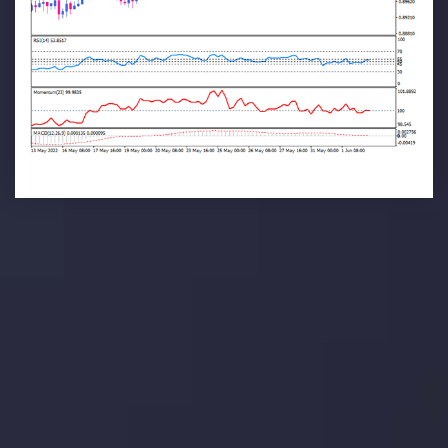
تحلیل تکنیکال
با کمک بینش های عمیق تکنیکال ما که متشکل از حقایق،
نمودارها و روندها می باشد، فرصت های ایده آل سودآور را برای
معاملات روزمره خود کشف کنید.
جدیدترین تغییرات
یورو / دلار استرالیا: سوگیری نزولی پایین تر از