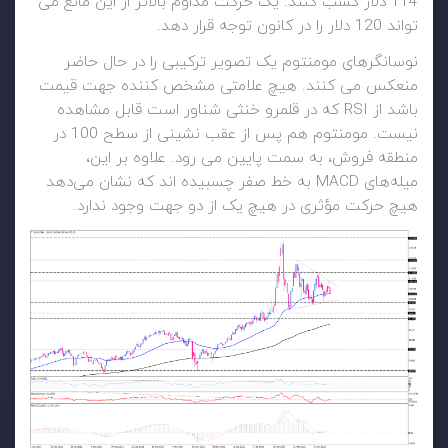
114 دلار کسب کنند. یک حرکت مداوم بالاتر از این مانع می
تواند 120 دلار را در کانون توجه قرار دهد.
نوسانگرهای مومنتوم یک تصویر ترکیبی را در حال حاضر
منعکس می کنند. هیچ علامتی مشخص کننده جهت قیمت
باشد از RSI که در قلمرو خنثی شناور است قابل مشاهده
نیست. مومنتوم هم پس از عقب نشینی از سطح 100 در
منطقه فروش، به سمت پایین می رود. علاوه بر این،
میله‌های MACD به خط صفر چسبیده اند که نشان می‌دهد
هیچ حرکت مؤثری در هیچ یک از دو جهت وجود ندارد.