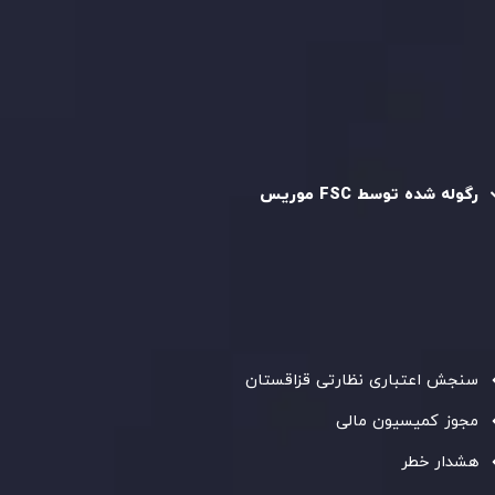
سیاست استرداد وجه
سیاست AML
رگوله و تایید شده
رگوله شده توسط FSC موریس
شرکت
Inveslo Limited
، ثبت‌شده در موریس با شماره ثبت
C230595
و دفتر مرکزی در
C/o Legacy Capital Ltd. Second
Floor, Suite 201, The Catalyst Ebene
، تحت نظارت کمیسیون
خدمات مالی جمهوری موریس فعالیت می‌کند. این شرکت با
داشتن مجوز معامله‌گری سرمایه‌گذاری،
GB25205645
، به رعایت
دقیق استانداردهای نظارتی پایبند است و محیطی امن و شفاف
برای معاملات جهانی و حفاظت از مشتریان فراهم می‌آورد.
سنجش اعتباری نظارتی قزاقستان
مجوز کمیسیون مالی
هشدار خطر