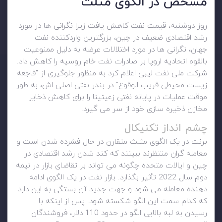
مشخص در الگوی مثلث
روز دوشنبه، قیمت نفت کاهش یافت زیرا نگرانی ها در مورد
رشد اقتصادی ضعیف در چین، بزرگترین واردکننده نفت
جهان، نگرانی ها در مورد اختلالات عرضه به دلیل ممنوعیت
بالقوه اتحادیه اروپا بر صادرات نفت خام روسیه را کاهش داد.
شرکت ملی نفت لیبی اعلام کرد به منظور جلوگیری از "فاجعه
زیست محیطی قریب الوقوع" در بندر نفتی اصلی اش، به طور
موقت عملیات در پایانه نفتی زعیتینا را برای کاهش ذخایر
مخازن ذخیره سازی خود از سر می گیرد.
چشم انداز تکنیکال
برنت در یک الگوی مثلث متقارن در حال فشرده شدن است و
معامله گران منتظرند ببینند که کند شدن رشد اقتصادی در
چین و ایالات متحده چگونه می تواند بر تقاضای بازار در نیمه
دوم سال 2022 تأثیر بگذارد. بازار نفت در یک الگوی ادامه
دهنده معامله می شود و جهت جدید آن بستگی به این دارد
که کدام سمت این الگو شکسته شود. پس از اینکه با
رسیدن به لبه بالایی الگو در حدود 110 دلار، فروشندگان