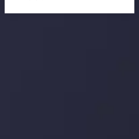
تحلیل تکنیکال
با کمک بینش های عمیق تکنیکال ما که متشکل از حقایق،
نمودارها و روندها می باشد، فرصت های ایده آل سودآور را برای
معاملات روزمره خود کشف کنید.
جدیدترین تغییرات
یورو / دلار استرالیا: سوگیری نزولی پایین تر از
میانگین م
توسط
Inveslo Analysis Team