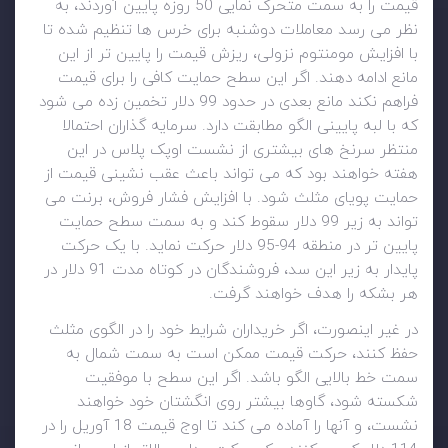
قیمت را به سمت متحرک نمایی 50 روزه پایین آوردند، به
نظر می رسد معاملات دوشنبه برای خرس ها تنظیم شده تا
با افزایش مومنتوم نزولی، ریزش قیمت را پایین تر از این
مانع ادامه دهند. اگر این سطح حمایت کافی را برای قیمت
فراهم نکند مانع بعدی در حدود 99 دلار تخمین زده می شود
که با لبه پایینی الگو مطابقت دارد. سرمایه گذاران احتمالا
منتظر سرنخ های بیشتری از نشست اوپک پلاس در این
هفته خواهند بود که می تواند باعث عقب نشینی قیمت از
حمایت پویای مثلث شود. با افزایش فشار فروش، برنت می
تواند به زیر 99 دلار سقوط کند و به سمت سطح حمایت
پایین تر در منطقه 94-95 دلار حرکت نماید. با یک حرکت
پایدار به زیر این سد، فروشندگان در کوتاه مدت 91 دلار در
هر بشکه را هدف خواهند گرفت.
در غیر اینصورت، اگر خریداران شرایط خود را در الگوی مثلث
حفظ کنند، حرکت قیمت ممکن است به سمت شمال به
سمت خط بالایی الگو باشد. اگر این سطح با موفقیت
شکسته شود، گاوها بیشتر روی انگشتان خود خواهند
نشست، و آنها را آماده می کند تا اوج قیمت 18 آوریل را در