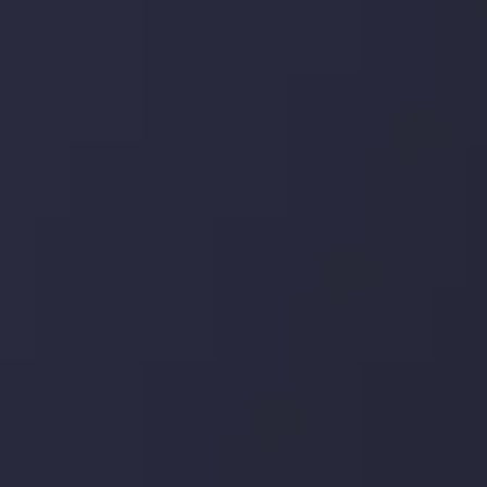
جدیدترین تغییرات
یورو / دلار استرالیا: سوگیری نزولی پایین تر از
میانگین م
توسط
Inveslo Analysis Team