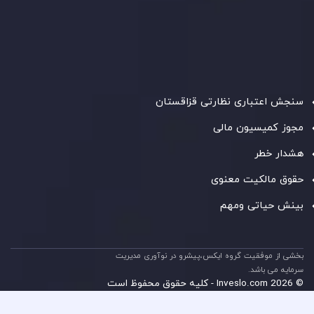
شرکت
Inveslo Limited
، ثبت‌شده در موریس با شماره ثبت
C230595
و دفتر مرکزی در
C/o Legacy Capital Ltd. Second
Floor, Suite 201, The Catalyst Ebene
، تحت نظارت کمیسیون
خدمات مالی جمهوری موریس فعالیت می‌کند. این شرکت با
داشتن مجوز معامله‌گری سرمایه‌گذاری،
GB25205645
، به رعایت
دقیق استانداردهای نظارتی پایبند است و محیطی امن و شفاف
برای معاملات جهانی و حفاظت از مشتریان فراهم می‌آورد.
سنجش اعتباری نظارتی قزاقستان
مجوز کمیسیون مالی
هشدار خطر
حقوق مالکیت معنوی
بینش حیاتی ومهم
بخشی از موفقیت گروه ایکس،پیشرو در نوآوری مدیریت
سرمایه می باشد.
© 2026 Inveslo.com - کلیه حقوق محفوظ است