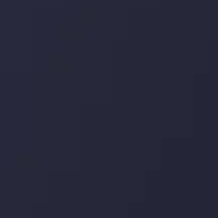
اینوسلو با دریافت جایزه معتبر
" بهترین کارگزار فین تک فارکس "
توجه ها را به