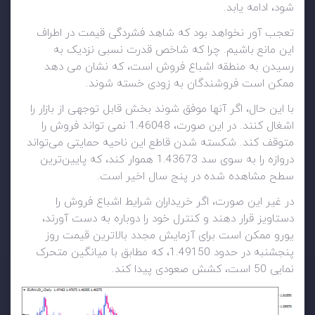
شود، ادامه یابد.
تعجب آور نخواهد بود که شاهد فشردگی قیمت در اطراف
این مانع باشیم. چرا که شاخص قدرت نسبی نزدیک به
رسیدن به منطقه اشباع فروش است، که نشان می دهد
ممکن است فروشندگان به زودی خسته شوند.
با این حال، اگر آنها موفق شوند بخش قابل توجهی از بازار را
اشغال کنند. در این صورت، 1.46048 نمی تواند فروش را
متوقف کند. شکسته شدن قاطع این ناحیه حمایتی می‌تواند
دروازه را به سوی سد 1.43673 هموار کند، که پایین‌ترین
سطح مشاهده شده در پنج سال اخیر است.
در غیر این صورت، اگر خریداران شرایط اشباع فروش را
دستاویز قرار دهند و کنترل خود را دوباره به دست آورند،
یورو ممکن است برای آزمایش مجدد بالاترین قیمت روز
پنجشنبه در حدود 1.49150، که مطابق با میانگین متحرک
نمایی 50 است، کشش صعودی پیدا کند.