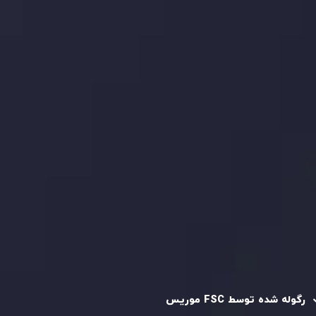
با ما تماس بگیرید
بیانیه سلب مسئولیت ریسک
بررسی حساب ها
کپی تریدینگ
قرارداد مشتری
سیاست حفظ حریم خصوصی
سیاست استرداد وجه
سیاست AML
رگوله و تایید شده
رگوله شده توسط FSC موریس