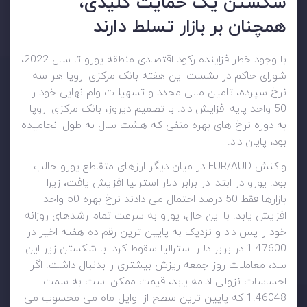
شکستن یک حمایت کلیدی،
همچنان بر بازار تسلط دارند
با وجود خطر فزاینده رکود اقتصادی منطقه یورو تا سال 2022،
شورای حاکم در نشست این هفته بانک مرکزی اروپا هر سه
نرخ سپرده، تامین مالی مجدد و تسهیلات وام نهایی خود را
50 واحد پایه افزایش داد. با تصمیم دیروز، بانک مرکزی اروپا
به دوره نرخ های بهره منفی که هشت سال به طول انجامیده
بود، پایان داد.
واکنش EUR/AUD در میان دیگر ارزهای متقاطع یورو جالب
بود. یورو در ابتدا در برابر دلار استرالیا افزایش یافت، زیرا
بازارها فقط 50 درصد احتمال می دادند نرخ بهره 50 واحد
افزایش یابد. با این حال، یورو به سرعت تمام رشدهای روزانه
خود را پس داد و نزدیک به پایین ترین رقم ده هفته اخیر در
1.47600 در برابر دلار استرالیا سقوط کرد. با شکستن زیر این
سد، معاملات روز جمعه ریزش بیشتری را بدنبال داشت. اگر
احساسات نزولی ادامه یابد، قیمت ممکن است به سمت
1.46048 که پایین ترین سطح از اوایل ماه می محسوب می