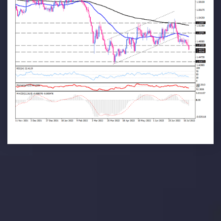
تحلیل تکنیکال
با کمک بینش های عمیق تکنیکال ما که متشکل از حقایق،
نمودارها و روندها می باشد، فرصت های ایده آل سودآور را برای
معاملات روزمره خود کشف کنید.