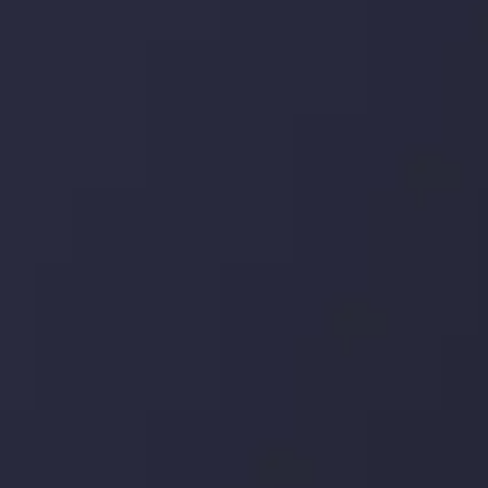
با کمک بینش های عمیق تکنیکال ما که متشکل از حقایق،
نمودارها و روندها می باشد، فرصت های ایده آل سودآور را برای
معاملات روزمره خود کشف کنید.
جدیدترین تغییرات
یورو / دلار استرالیا: سوگیری نزولی پایین تر از
میانگین م
توسط
Inveslo Analysis Team