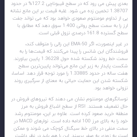
بعدی پیش می رود که در سطح فیبوناچی 127.2% در حدود
1.38707 تخمین زده می شود. غلبه قیمت بر این مانع نشانه
یی از تداوم مومنتوم صعودی خواهد بود که می تواند جفت
ارز را به سمت سطح روانی 1.400 سوق دهد که مطابق با
سطح گسترده 161.8 درصدی نزول قبلی است.
در غیر اینصورت، اگر 50-EMA این رالی را متوقف کند،
فروشندگان این شانس را پیدا می‌کنند که قیمت‌ها را به
سمت خط روند شکسته شده حول 1.36228 پایین بیاورند.
شکست پایدار به زیر این مانع می‌تواند پایین‌ترین سطح
هفت ساله در حدود 1.33885 را مورد توجه قرار دهد. اساسا،
شکسته شدن این حمایت حیاتی به معنای از سرگیری روند
نزولی خواهد بود.
نوسانگرهای مومنتوم نشان می دهند که نیروهای فروش در
حال تضعیف هستند. RSI از سطح اشباع فروش به مرز
منطقه خرید صعود کرده است. علاوه بر این، مومنتوم رشد
خود را به بالای مرز 100 ادامه داده است. نوارهای MACD در
سمت منفی در بالای خط سیگنال کوچک می شوند و ممکن
است به زودی به صفر برسند. این را هم باید در نظر داشت