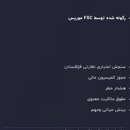
رگوله و تایید شده
رگوله شده توسط FSC موریس
شرکت
Inveslo Limited
، ثبت‌شده در موریس با شماره ثبت
C230595
و دفتر مرکزی در
C/o Legacy Capital Ltd. Second
Floor, Suite 201, The Catalyst Ebene
، تحت نظارت کمیسیون
خدمات مالی جمهوری موریس فعالیت می‌کند. این شرکت با
داشتن مجوز معامله‌گری سرمایه‌گذاری،
GB25205645
، به رعایت
دقیق استانداردهای نظارتی پایبند است و محیطی امن و شفاف
برای معاملات جهانی و حفاظت از مشتریان فراهم می‌آورد.
سنجش اعتباری نظارتی قزاقستان
مجوز کمیسیون مالی
هشدار خطر
حقوق مالکیت معنوی
بینش حیاتی ومهم