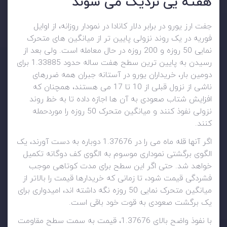
هفته یی نزدیک می شوند
جفت ارز یورو در برابر دلار کانادا در نمودار روزانه، از اوایل
فوریه در یک روند نزولی پایین تر از میانگین های متحرک
نمایی 50 روزه و 200 روزه در حال معامله است. ولی بعد از
رسیدن به پایین ترین سطح هفت ساله حدود 1.33885 برای
دومین بار، خریداران یورو در آستانه جبران همه ضررهای
ناشی از نزول قبلی از 10 تا 17 می هستند، همچنان که
افزایش شتاب صعودی به آن ها اجازه داده تا به خط روند
نزولی نفوذ کنند و میانگین متحرک 50 روزه را موردحمله
کنند.
اگر آنها قله ماه می را در 1.37676 دوباره به دست آورند، یک
الگوی برگشتی نموداری موسوم به الگوی کف دوگانه تکمیل
خواهد شد. حتی اگر این سطح برای مدت کوتاهی موجب
فشردگی قیمت شود، تا زمانی که خریدارها قیمت را بالاتر از
میانگین متحرک نمایی 50 روزه نگه داشته اند، امیدواری برای
یک برگشت صعودی به قوت خود باقی است.
با نفوذ واضح بالای 1.37676، قیمت به سمت سطح مقاومت