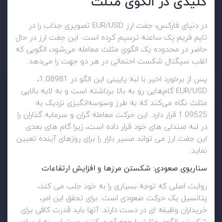
کلیدی در الگوی مثلث
در دنیای فارکس، جفت ارز EUR/USD تصویری جذاب را در
تایم فریم یک ساعته ترسیم کرده است. این جفت ارز در حال
حاضر در محدوده یک الگوی مثلث معامله می‌شود، الگویی که
اغلب سیگنال شکست احتمالی در هر دو جهت را می‌دهد.
پس از برخورد اخیر با لبه پایینی این الگو در 1.08981،
EUR/USD گام‌هایی رو به بالا برداشته است و به لایه بالایی
مثلث نگاه می‌کند که به طرز وسوسه‌انگیزی نزدیک به
1.09525 قرار دارد. این حرکت معامله گران و سرمایه گذاران را
در لبه صندلی های خود قرار داده است، زیرا گام های بعدی
این جفت ارز می تواند مسیر بازار را برای روزهای آینده تعیین
نماید.
سناریوی صعودی: شکستن مرزها و افزایش ارتفاعات
روایت اصلی که توجه بسیاری را به خود جلب می کند،
پتانسیل یک حرکت صعودی است. برای تحقق این امر،
خریداران وظیفه ای در دست دارند: آنها باید قدرت کافی برای