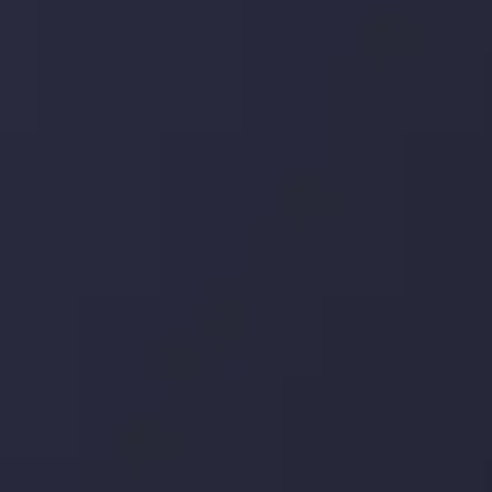
معاملات روزمره خود کشف کنید.
جدیدترین تغییرات
یورو / دلار استرالیا: سوگیری نزولی پایین تر از
میانگین م
توسط
Inveslo Analysis Team