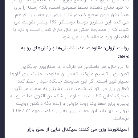
شکستن الگوی مثلث را جمع آوری کنند. دستیابی به این امر
نه تنها نشان دهنده تسلط صعودی است، بلکه زمینه را برای
هدف قرار دادن سطح کلیدی 1.10 برای این جفت ارز فراهم
می کند. این سناریو توسط نوسانگر RSI بیشتر تقویت می
شود، که از محدوده خنثی در حال خارج شدن است و دارد با
اطمینان وارد منطقه خرید می شود.
روایت نزولی: مقاومت، عقب‌نشینی‌ها و رانش‌های رو به
پایین
با این حال، هر داستانی دو طرف دارد. سناریوی جایگزین
تصویری را ترسیم می‌کند که در آن مقاومت مثلث برای گاوها
بسیار قوی است. اگر این مقاومت جایگاه خود را حفظ کند،
فعالان بازار می توانند شاهد عقب نشینی به سمت میانگین
متحرک نمایی 50 باشند. علاوه بر شکستن الگوی مثلث رو به
پایین، برای حفظ یک روند نزولی و زنده نگه داشتن روایت
نزولی، آنها باید این جفت ارز را به زیر علامت مهم 1.08752
برسانند.
اسیلاتورها وزن می کنند: سیگنال هایی از عمق بازار