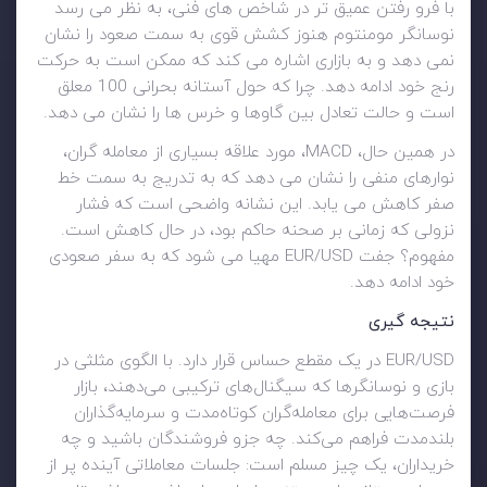
با فرو رفتن عمیق تر در شاخص های فنی، به نظر می رسد
نوسانگر مومنتوم هنوز کشش قوی به سمت صعود را نشان
نمی دهد و به بازاری اشاره می کند که ممکن است به حرکت
رنج خود ادامه دهد. چرا که حول آستانه بحرانی 100 معلق
است و حالت تعادل بین گاوها و خرس ها را نشان می دهد.
در همین حال، MACD، مورد علاقه بسیاری از معامله گران،
نوارهای منفی را نشان می دهد که به تدریج به سمت خط
صفر کاهش می یابد. این نشانه واضحی است که فشار
نزولی که زمانی بر صحنه حاکم بود، در حال کاهش است.
مفهوم؟ جفت EUR/USD مهیا می شود که به سفر صعودی
خود ادامه دهد.
نتیجه گیری
EUR/USD در یک مقطع حساس قرار دارد. با الگوی مثلثی در
بازی و نوسانگرها که سیگنال‌های ترکیبی می‌دهند، بازار
فرصت‌هایی برای معامله‌گران کوتاه‌مدت و سرمایه‌گذاران
بلندمدت فراهم می‌کند. چه جزو فروشندگان باشید و چه
خریداران، یک چیز مسلم است: جلسات معاملاتی آینده پر از