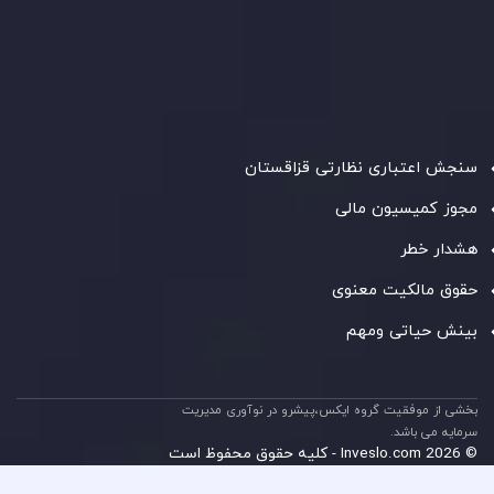
شرکت
Inveslo Limited
، ثبت‌شده در موریس با شماره ثبت
C230595
و دفتر مرکزی در
C/o Legacy Capital Ltd. Second
Floor, Suite 201, The Catalyst Ebene
، تحت نظارت کمیسیون
خدمات مالی جمهوری موریس فعالیت می‌کند. این شرکت با
داشتن مجوز معامله‌گری سرمایه‌گذاری،
GB25205645
، به رعایت
دقیق استانداردهای نظارتی پایبند است و محیطی امن و شفاف
برای معاملات جهانی و حفاظت از مشتریان فراهم می‌آورد.
سنجش اعتباری نظارتی قزاقستان
مجوز کمیسیون مالی
هشدار خطر
حقوق مالکیت معنوی
بینش حیاتی ومهم
بخشی از موفقیت گروه ایکس،پیشرو در نوآوری مدیریت
سرمایه می باشد.
© 2026 Inveslo.com - کلیه حقوق محفوظ است