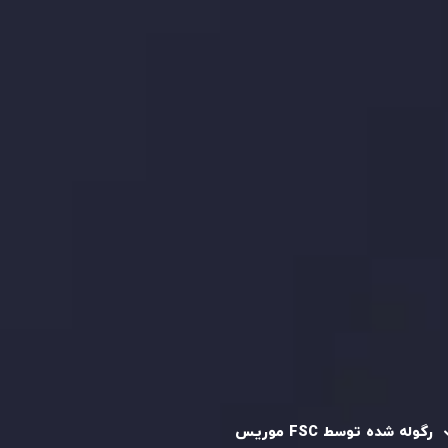
با ما تماس بگیرید
بیانیه سلب مسئولیت ریسک
بررسی حساب ها
کپی تریدینگ
قرارداد مشتری
سیاست حفظ حریم خصوصی
سیاست استرداد وجه
سیاست AML
رگوله و تایید شده
رگوله شده توسط FSC موریس