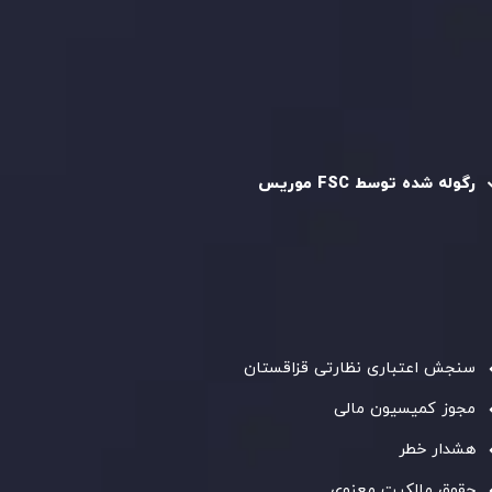
سیاست استرداد وجه
سیاست AML
رگوله و تایید شده
رگوله شده توسط FSC موریس
شرکت
Inveslo Limited
، ثبت‌شده در موریس با شماره ثبت
C230595
و دفتر مرکزی در
C/o Legacy Capital Ltd. Second
Floor, Suite 201, The Catalyst Ebene
، تحت نظارت کمیسیون
خدمات مالی جمهوری موریس فعالیت می‌کند. این شرکت با
داشتن مجوز معامله‌گری سرمایه‌گذاری،
GB25205645
، به رعایت
دقیق استانداردهای نظارتی پایبند است و محیطی امن و شفاف
برای معاملات جهانی و حفاظت از مشتریان فراهم می‌آورد.
سنجش اعتباری نظارتی قزاقستان
مجوز کمیسیون مالی
هشدار خطر
حقوق مالکیت معنوی