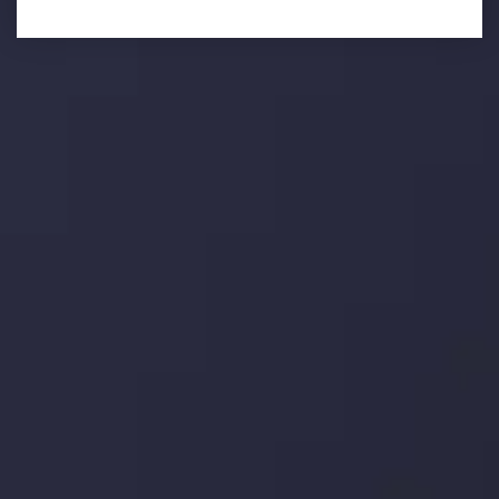
تحلیل تکنیکال
با کمک بینش های عمیق تکنیکال ما که متشکل از حقایق،
نمودارها و روندها می باشد، فرصت های ایده آل سودآور را برای
معاملات روزمره خود کشف کنید.
جدیدترین تغییرات
یورو / دلار استرالیا: سوگیری نزولی پایین تر از
میانگین م
توسط
Inveslo Analysis Team