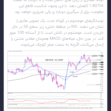
تواند مقداری از زیان های حاصل شده را با حرکت به سمت
1.80754 کاهش دهد. با این وجود، شکست قاطع این
مقاومت برای از سرگیری دوباره ی رالی ضروری خواهد بود.
نوسانگرهای مومنتوم در کوتاه مدت یک تصویر ملایم را
نشان می دهند. RSI در منطقه خنثی، زیر سطح 50 در حال
خزیدن است. مومنتوم در تلاش است تا از آستانه 100 عبور
کند. در عین حال، میله‌های MACD همچنان مقادیر مثبتی را
ارسال می‌کنند، اگرچه به سمت صفر کوچک می‌شوند.