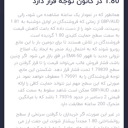
1.80 در کانون توجه قرار دارد
همانطور که در نمودار یک ساعته مشاهده می شود، رالی
GBP/AUD از زمانی که فروشندگان در اوایل دوشنبه به 1.81
رسیدند، قدرت خود را از دست داده که باعث کاهش قیمت
به سمت سطح حمایت کلیدی 1.80 گردیده است.
فروشندگان در تلاش هستند تا برای دومین بار با این مانع
روبرو شوند که به احتمال زیاد منجر به ایجاد یک اصلاح
نزولی جدید با ظهور 50-EMA در افق بازار می شود. اگر چنین
باشد، فشار فروش غالب می‌تواند قیمت را تا قرار گرفتن در
سطح 1.79839 تحت فشار قرار دهد. شکستن این مانع،
توجه فروشندگان را به 1.79591 معطوف خواهد نمود. در
صورتی که این سطح مهم نیز نتواند حمایت کافی را ارائه
دهد، GBP/AUD ممکن است شاهد سقوط به سمت کف
قیمتی 2 دسامبر در حدود 1.79316 باشد که با میانگین
متحرک 200 ساعته مطابقت دارد.
در غیر این صورت، اگر خریداران با گرفتن سرنخی از سطح
روانشناختی 1.80 مجدداً پیشتاز شوند، این جفت ارز می