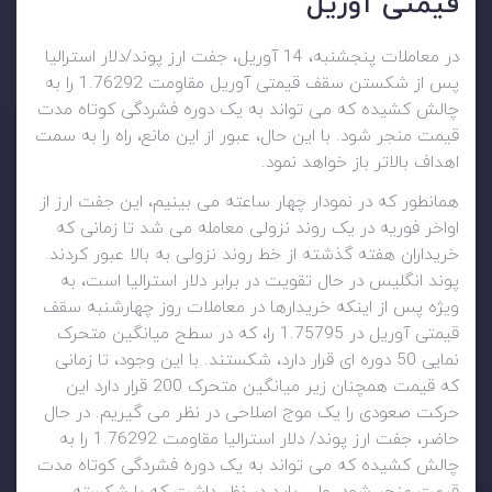
قیمتی آوریل
در معاملات پنجشنبه، 14 آوريل، جفت ارز پوند/دلار استرالیا
پس از شکستن سقف قیمتی آوریل مقاومت 1.76292 را به
چالش کشیده که می تواند به یک دوره فشردگی کوتاه مدت
قیمت منجر شود. با این حال، عبور از این مانع، راه را به سمت
اهداف بالاتر باز خواهد نمود.
همانطور که در نمودار چهار ساعته می بینیم، این جفت ارز از
اواخر فوریه در یک روند نزولی معامله می شد تا زمانی که
خریداران هفته گذشته از خط روند نزولی به بالا عبور کردند.
پوند انگلیس در حال تقویت در برابر دلار استرالیا است، به
ویژه پس از اینکه خریدارها در معاملات روز چهارشنبه سقف
قیمتی آوریل در 1.75795 را، که در سطح میانگین متحرک
نمایی 50 دوره ای قرار دارد، شکستند. با این وجود، تا زمانی
که قیمت همچنان زیر میانگین متحرک 200 قرار دارد این
حرکت صعودی را یک موج اصلاحی در نظر می گیریم. در حال
حاضر، جفت ارز پوند/ دلار استرالیا مقاومت 1.76292 را به
چالش کشیده که می تواند به یک دوره فشردگی کوتاه مدت