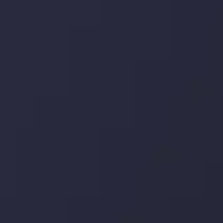
تحلیل تکنیکال
با کمک بینش های عمیق تکنیکال ما که متشکل از حقایق،
نمودارها و روندها می باشد، فرصت های ایده آل سودآور را برای
معاملات روزمره خود کشف کنید.
جدیدترین تغییرات
یورو / دلار استرالیا: سوگیری نزولی پایین تر از
میانگین م
توسط
Inveslo Analysis Team