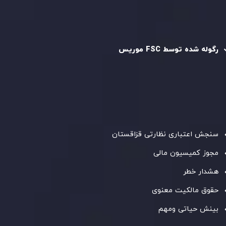
رگوله و تایید شده
رگوله شده توسط FSC موریس
شرکت
Inveslo Limited
، ثبت‌شده در موریس با شماره ثبت
C230595
و دفتر مرکزی در
C/o Legacy Capital Ltd. Second
Floor, Suite 201, The Catalyst Ebene
، تحت نظارت کمیسیون
خدمات مالی جمهوری موریس فعالیت می‌کند. این شرکت با
داشتن مجوز معامله‌گری سرمایه‌گذاری،
GB25205645
، به رعایت
دقیق استانداردهای نظارتی پایبند است و محیطی امن و شفاف
برای معاملات جهانی و حفاظت از مشتریان فراهم می‌آورد.
سنجش اعتباری نظارتی قزاقستان
مجوز کمیسیون مالی
هشدار خطر
حقوق مالکیت معنوی
بینش حیاتی ومهم