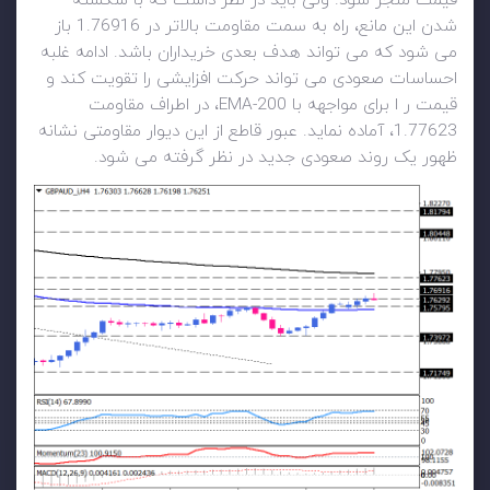
قیمت منجر شود. ولی باید در نظر داشت که با شکسته
شدن این مانع، راه به سمت مقاومت بالاتر در 1.76916 باز
می شود که می تواند هدف بعدی خریداران باشد. ادامه غلبه
احساسات صعودی می تواند حرکت افزایشی را تقویت کند و
قیمت ر ا برای مواجهه با 200-EMA، در اطراف مقاومت
1.77623، آماده نماید. عبور قاطع از این دیوار مقاومتی نشانه
ظهور یک روند صعودی جدید در نظر گرفته می شود.