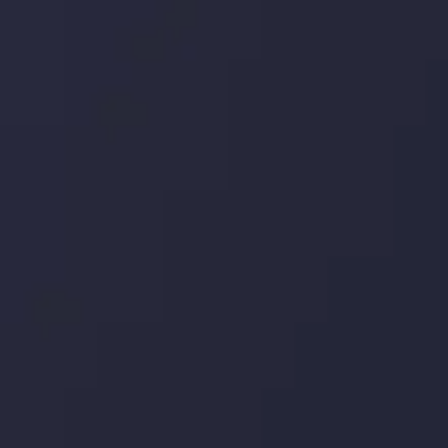
اینوسلو با دریافت جایزه معتبر
" بهترین کارگزار فین تک فارکس "
توجه ها را به
خود جلب کرد. این افتخار، نشانی از شایستگی و کیفیت بالای خدمات اینوسلو
می باشد.