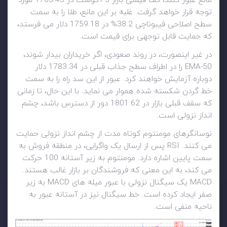
مانع عبور کنند، کف قیمتی بازار 5 آگوست در 1765.43 مورد
توجه قرار خواهد گرفت. غلبه بر این مانع، طلا را به سمت
سطح اصلاحی فیبوناچی 38.2% در 1759.18 دلار می فرستد،
که حمایت قابل توجهی برای قیمت است.
در غیر اینصورت، در روند صعودی، اگر خریداران بیدار شوند،
50-EMA را در اطراف سطح جذاب قبلی در 1783.34 دلار
دوباره آزمایش خواهند کرد. عبور از این سد راه را به سمت
خط گردن شکسته شده هموار می نماید. با این حال، تا زمانی
که سقف قبلی بازار در 1801.62 دور از دسترس باشد، چشم
انداز نزولی است.
نوسانگرهای مومنتوم کوتاه مدت از چشم انداز نزولی حمایت
می کنند. RSI پس از ارسال یک واگرایی، در منطقه فروش به
سمت پایین اشاره دارد. مومنتوم به زیر آستانه 100 حرکت
می کند، به این معنی که فروشندگان بر بازار غالب هستند.
MACD یک سیگنال نزولی با عبور میله های MACD به زیر
صفر ایجاد کرده است. خط سیگنال نیز در آستانه عبور به
ناحیه منفی است.