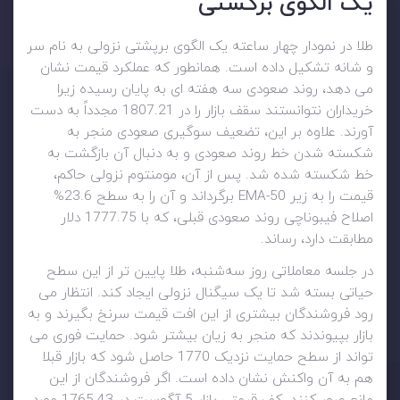
یک الگوی برگشتی
طلا در نمودار چهار ساعته یک الگوی برپشتی نزولی به نام سر
و شانه تشکیل داده است. همانطور که عملکرد قیمت نشان
می دهد، روند صعودی سه هفته ای به پایان رسیده زیرا
خریداران نتوانستند سقف بازار را در 1807.21 مجدداً به دست
آورند. علاوه بر این، تضعیف سوگیری صعودی منجر به
شکسته شدن خط روند صعودی و به دنبال آن بازگشت به
خط شکسته شده شد. پس از آن، مومنتوم نزولی حاکم،
قیمت را به زیر 50-EMA بر‌گرداند و آن را به سطح 23.6%
اصلاح فیبوناچی روند صعودی قبلی، که با 1777.75 دلار
مطابقت دارد، رساند.
در جلسه معاملاتی روز سه‌شنبه، طلا پایین تر از این سطح
حیاتی بسته شد تا یک سیگنال نزولی ایجاد کند. انتظار می
رود فروشندگان بیشتری از این افت قیمت سرنخ بگیرند و به
بازار بپیوندند که منجر به زیان بیشتر شود. حمایت فوری می
تواند از سطح حمایت نزدیک 1770 حاصل شود که بازار قبلا
هم به آن واکنش نشان داده است. اگر فروشندگان از این