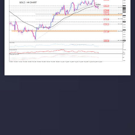
تحلیل تکنیکال
با کمک بینش های عمیق تکنیکال ما که متشکل از حقایق،
نمودارها و روندها می باشد، فرصت های ایده آل سودآور را برای
معاملات روزمره خود کشف کنید.