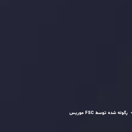
بیانیه سلب مسئولیت ریسک
بررسی حساب ها
کپی تریدینگ
قرارداد مشتری
سیاست حفظ حریم خصوصی
سیاست استرداد وجه
سیاست AML
رگوله و تایید شده
رگوله شده توسط FSC موریس
شرکت
Inveslo Limited
، ثبت‌شده در موریس با شماره ثبت
C230595
و دفتر مرکزی در
C/o Legacy Capital Ltd. Second
Floor, Suite 201, The Catalyst Ebene
، تحت نظارت کمیسیون