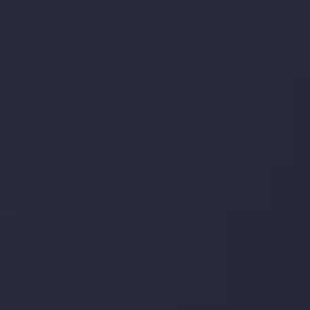
جدیدترین تغییرات
یورو / دلار استرالیا: سوگیری نزولی پایین تر از
میانگین م
توسط
Inveslo Analysis Team