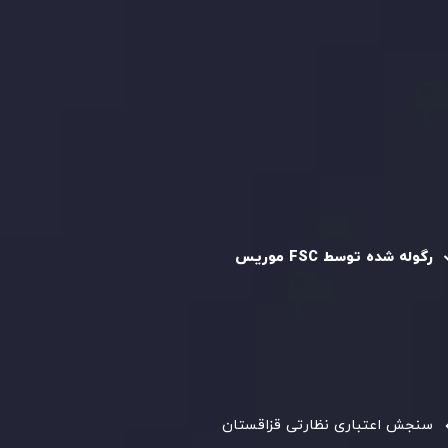
قرارداد مشتری
سیاست حفظ حریم خصوصی
سیاست استرداد وجه
سیاست AML
رگوله و تایید شده
رگوله شده توسط FSC موریس
شرکت
Inveslo Limited
، ثبت‌شده در موریس با شماره ثبت
C230595
و دفتر مرکزی در
C/o Legacy Capital Ltd. Second
Floor, Suite 201, The Catalyst Ebene
، تحت نظارت کمیسیون
خدمات مالی جمهوری موریس فعالیت می‌کند. این شرکت با
داشتن مجوز معامله‌گری سرمایه‌گذاری،
GB25205645
، به رعایت
دقیق استانداردهای نظارتی پایبند است و محیطی امن و شفاف
برای معاملات جهانی و حفاظت از مشتریان فراهم می‌آورد.
سنجش اعتباری نظارتی قزاقستان