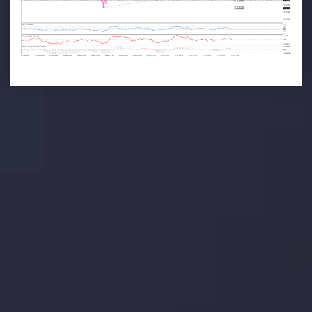
تحلیل تکنیکال
با کمک بینش های عمیق تکنیکال ما که متشکل از حقایق،
نمودارها و روندها می باشد، فرصت های ایده آل سودآور را برای
معاملات روزمره خود کشف کنید.
جدیدترین تغییرات
یورو / دلار استرالیا: سوگیری نزولی پایین تر از
میانگین م