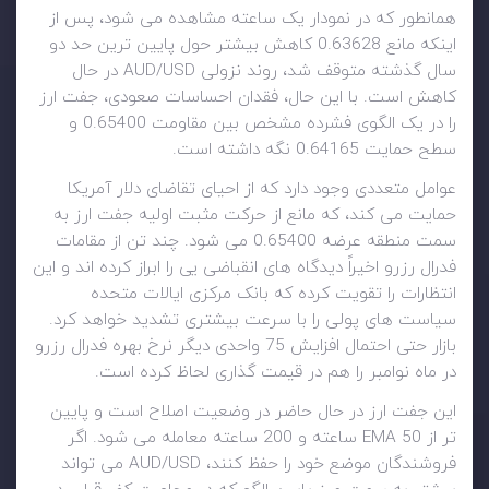
همانطور که در نمودار یک ساعته مشاهده می شود، پس از
اینکه مانع 0.63628 کاهش بیشتر حول پایین ترین حد دو
سال گذشته متوقف شد، روند نزولی AUD/USD در حال
کاهش است. با این حال، فقدان احساسات صعودی، جفت ارز
را در یک الگوی فشرده مشخص بین مقاومت 0.65400 و
سطح حمایت 0.64165 نگه داشته است.
عوامل متعددی وجود دارد که از احیای تقاضای دلار آمریکا
حمایت می کند، که مانع از حرکت مثبت اولیه جفت ارز به
سمت منطقه عرضه 0.65400 می شود. چند تن از مقامات
فدرال رزرو اخیراً دیدگاه های انقباضی یی را ابراز کرده اند و این
انتظارات را تقویت کرده که بانک مرکزی ایالات متحده
سیاست های پولی را با سرعت بیشتری تشدید خواهد کرد.
بازار حتی احتمال افزایش 75 واحدی دیگر نرخ بهره فدرال رزرو
در ماه نوامبر را هم در قیمت گذاری لحاظ کرده است.
این جفت ارز در حال حاضر در وضعیت اصلاح است و پایین
تر از EMA 50 ساعته و 200 ساعته معامله می شود. اگر
فروشندگان موضع خود را حفظ کنند، AUD/USD می تواند